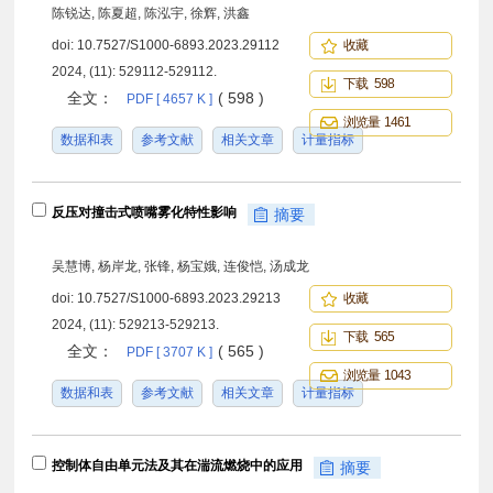
陈锐达, 陈夏超, 陈泓宇, 徐辉, 洪鑫
doi:
10.7527/S1000-6893.2023.29112
收藏
2024, (11): 529112-529112.
下载 598
全文：
( 598 )
PDF [ 4657 K ]
浏览量 1461
数据和表
参考文献
相关文章
计量指标
反压对撞击式喷嘴雾化特性影响
摘要
吴慧博, 杨岸龙, 张锋, 杨宝娥, 连俊恺, 汤成龙
doi:
10.7527/S1000-6893.2023.29213
收藏
2024, (11): 529213-529213.
下载 565
全文：
( 565 )
PDF [ 3707 K ]
浏览量 1043
数据和表
参考文献
相关文章
计量指标
控制体自由单元法及其在湍流燃烧中的应用
摘要