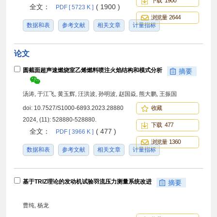
下载 1900
全文：
( 1900 )
PDF [ 5723 K ]
浏览量 2644
数据和表
参考文献
相关文章
计量指标
论文
圆截面超声速燃烧室乙烯燃料喷注火焰结构和模式分析
摘要
汤涛, 于江飞, 黄玉辉, 汪洪波, 孙明波, 赵国焱, 熊大鹏, 王振国
doi:
10.7527/S1000-6893.2023.28880
收藏
2024, (11): 528880-528880.
下载 477
全文：
( 477 )
PDF [ 3966 K ]
浏览量 1360
数据和表
参考文献
相关文章
计量指标
基于TRIZ理论的发动机试验羽流压力测量系统改进
摘要
曹纯, 杨龙