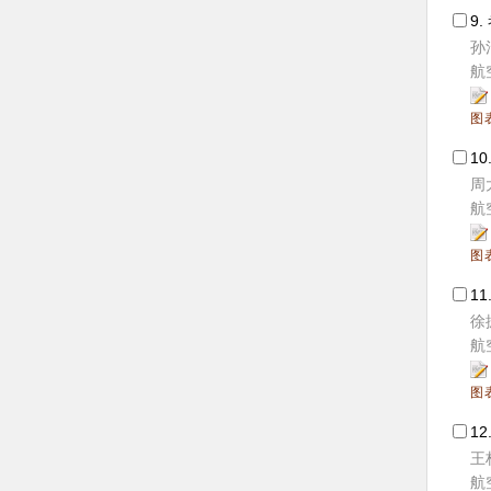
9.
孙
航空
图
10
周
航空
图
11
徐
航空
图
12
王
航空