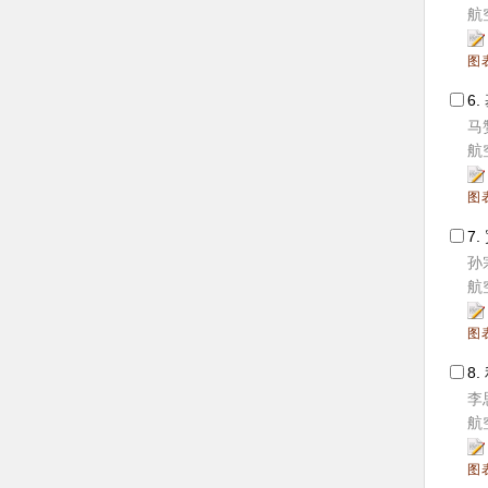
航空
图
6.
马
航空
图
7.
孙
航空
图
8.
李思
航空
图