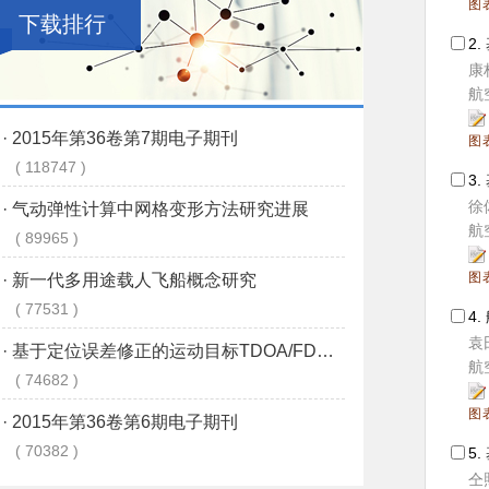
图
下载排行
2.
康
航空
图
3.
徐
航空
图
4.
袁
航空
图
5.
仝