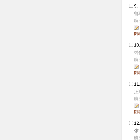
9.
曾
航空
图
10
钟
航空
图
11
汪
航空
图
12
张
航空