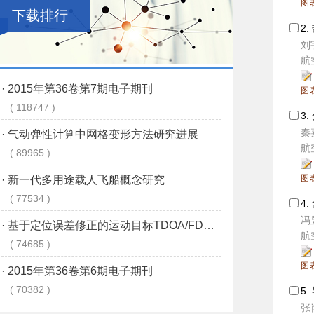
图
下载排行
2.
刘
航空
图
3.
秦
航空
图
4.
冯
航空
图
5.
张