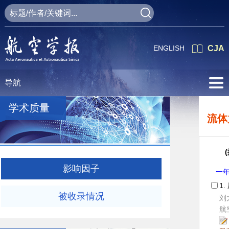
ENGLISH
CJA
导航
学术质量
流体
影响因子
一
1.
被收录情况
刘
航空