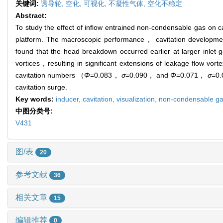
关键词:
诱导轮,
空化,
可视化,
不凝性气体,
空化不稳定
Abstract:
To study the effect of inflow entrained non-condensable gas on c
platform. The macroscopic performance， cavitation development an
found that the head breakdown occurred earlier at larger inlet 
vortices，resulting in significant extensions of leakage flow vor
cavitation numbers （
Φ
=0.083，
σ
=0.090， and
Φ
=0.071，
σ
=0.
cavitation surge.
Key words:
inducer,
cavitation,
visualization,
non-condensable g
中图分类号:
V431
图/表
20
参考文献
36
相关文章
15
编辑推荐
0