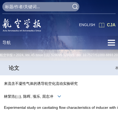
ENGLISH
CJA
导航
航空学报 >
2024
,
Vol. 45
Issue (11)
: 529095-529095 doi:
10.7527/S1000-6893.20
论文
来流含不凝性气体的诱导轮空化流动实验研究
林荣浩(
), 陈晖, 项乐, 屈念冲
Experimental study on cavitating flow characteristics of inducer wit