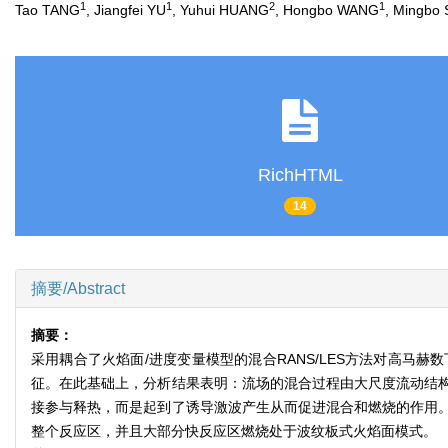
1
1
2
1
Tao TANG
, Jiangfei YU
, Yuhui HUANG
, Hongbo WANG
, Mingbo
RichHTML
14
摘要/Abstract
摘要：
采用耦合了火焰面/进度变量模型的混合RANS/LES方法对高
征。在此基础上，分析结果表明：流场的混合过程由大尺度流动结
接参与释热，而是起到了诱导激波产生从而促进混合和燃烧的作用
整个反应区，并且大部分快反应区燃烧处于波纹板式火焰面模式。