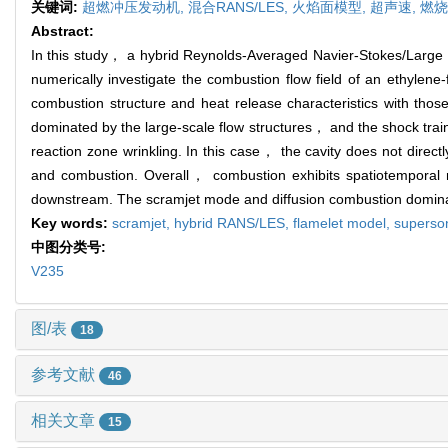
关键词:
超燃冲压发动机,
混合RANS/LES,
火焰面模型,
超声速,
燃烧
Abstract:
In this study， a hybrid Reynolds-Averaged Navier-Stokes/Larg
numerically investigate the combustion flow field of an ethylen
combustion structure and heat release characteristics with those
dominated by the large-scale flow structures， and the shock trai
reaction zone wrinkling. In this case， the cavity does not direc
and combustion. Overall， combustion exhibits spatiotemporal m
downstream. The scramjet mode and diffusion combustion dominate
Key words:
scramjet,
hybrid RANS/LES,
flamelet model,
superso
中图分类号:
V235
图/表
18
参考文献
46
相关文章
15