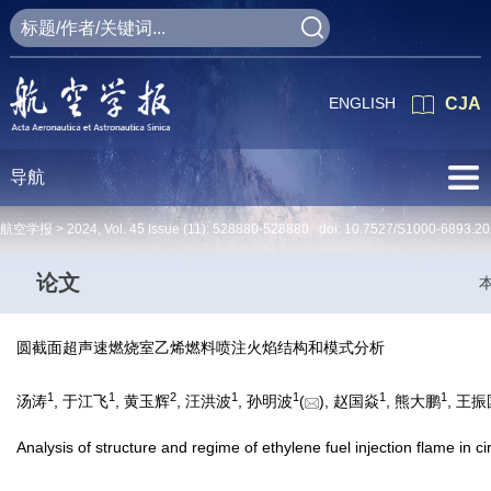
ENGLISH
CJA
导航
航空学报 >
2024
,
Vol. 45
Issue (11)
: 528880-528880 doi:
10.7527/S1000-6893.20
论文
圆截面超声速燃烧室乙烯燃料喷注火焰结构和模式分析
1
1
2
1
1
1
1
汤涛
, 于江飞
, 黄玉辉
, 汪洪波
, 孙明波
(
), 赵国焱
, 熊大鹏
, 王振
Analysis of structure and regime of ethylene fuel injection flame in 