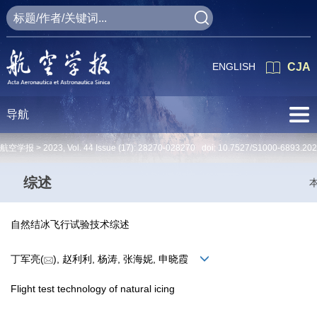
ENGLISH
CJA
导航
航空学报 >
2023
,
Vol. 44
Issue (17)
: 28270-028270 doi:
10.7527/S1000-6893.20
综述
自然结冰飞行试验技术综述
丁军亮(
), 赵利利, 杨涛, 张海妮, 申晓霞
Flight test technology of natural icing