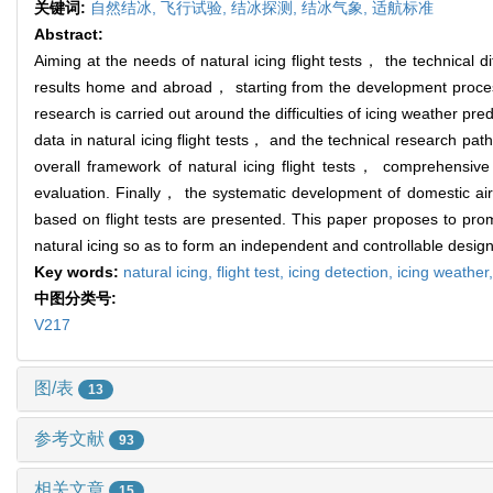
关键词:
自然结冰,
飞行试验,
结冰探测,
结冰气象,
适航标准
Abstract:
Aiming at the needs of natural icing flight tests， the technical di
results home and abroad， starting from the development process of
research is carried out around the difficulties of icing weather 
data in natural icing flight tests， and the technical research pa
overall framework of natural icing flight tests， comprehensi
evaluation. Finally， the systematic development of domestic ai
based on flight tests are presented. This paper proposes to prom
natural icing so as to form an independent and controllable desig
Key words:
natural icing,
flight test,
icing detection,
icing weather
中图分类号:
V217
图/表
13
参考文献
93
相关文章
15