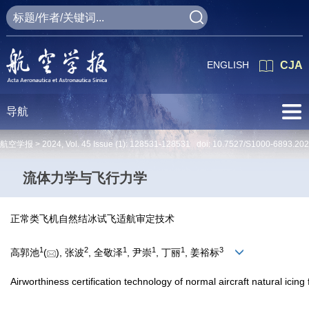
ENGLISH
CJA
导航
航空学报 >
2024
,
Vol. 45
Issue (1)
: 128531-128531 doi:
10.7527/S1000-6893.20
流体力学与飞行力学
正常类飞机自然结冰试飞适航审定技术
1
2
1
1
1
3
高郭池
(
), 张波
, 全敬泽
, 尹崇
, 丁丽
, 姜裕标
Airworthiness certification technology of normal aircraft natural icing f