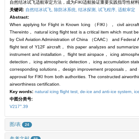
自然结冰试飞适航审定方法，成为FIKI适航验证重要实践指导性材
关键词:
自然结冰试飞,
除防冰系统,
结冰探测,
试飞程序,
适航审定
Abstract:
When applying for Flight in Known Icing （FIKI）， civil aircraft 
Thereinto， natural icing flight test is a critical item which mus
by Civil Aviation Administration of China （CAAC） and Federal Av
flight test of Y12F aircraft， this paper analyzes and summarizes
instrument and installation， flight test airspace， icing atmosphe
detection， icing atmospheric detection， icing accumulation state 
corresponding solutions， design improvement proposals， and co
approval for FIKI from both authorities. The constructed airworthi
airworthiness certification.
Key words:
natural icing flight test,
de-ice and anti-ice system,
ic
中图分类号:
+
V217
.39
图/表
24
参考文献
88