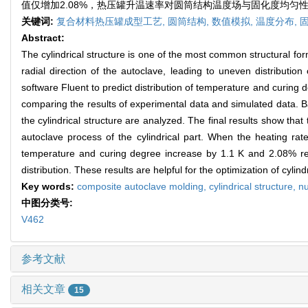
值仅增加2.08%，热压罐升温速率对圆筒结构温度场与固化度均
关键词:
复合材料热压罐成型工艺,
圆筒结构,
数值模拟,
温度分布,
Abstract:
The cylindrical structure is one of the most common structural form
radial direction of the autoclave, leading to uneven distributio
software Fluent to predict distribution of temperature and curing d
comparing the results of experimental data and simulated data. Ba
the cylindrical structure are analyzed. The final results show that
autoclave process of the cylindrical part. When the heating r
temperature and curing degree increase by 1.1 K and 2.08% resp
distribution. These results are helpful for the optimization of cylin
Key words:
composite autoclave molding,
cylindrical structure,
nu
中图分类号:
V462
参考文献
相关文章
15