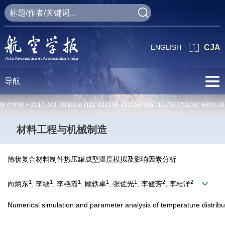
ENGLISH
CJA
导航
航空学报 >
2017
,
Vol. 38
Issue (11)
: 421258-421258 doi:
10.7527/S1000-6893.2
材料工程与机械制造
筒状复合材料制件热压罐成型温度模拟及影响因素分析
1
1
1
1
1
2
2
向炳东
, 李敏
, 李艳霞
, 顾轶卓
, 张佐光
, 李健芳
, 李桂洋
Numerical simulation and parameter analysis of temperature distribut