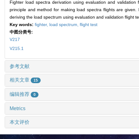
Fighter load spectra derivation using evaluation and validation 
principle and method for making load spectra flights are given. 
deriving the load spectrum using evaluation and validation flight t
Key words:
fighter,
load spectrum,
flight test
中图分类号:
V217
V215.1
参考文献
相关文章
15
编辑推荐
0
Metrics
本文评价