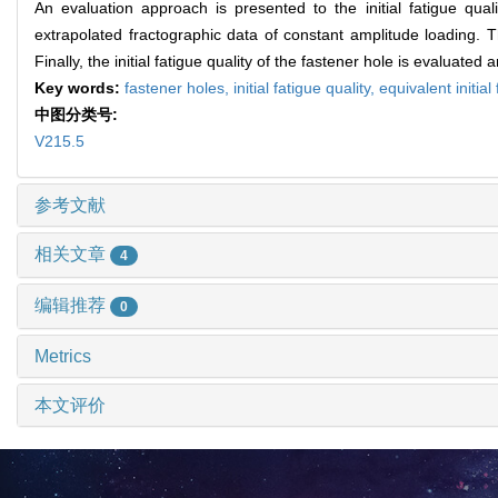
An evaluation approach is presented to the initial fatigue qual
extrapolated fractographic data of constant amplitude loading. Th
Finally, the initial fatigue quality of the fastener hole is evaluated
Key words:
fastener holes,
initial fatigue quality,
equivalent initial
中图分类号:
V215.5
参考文献
相关文章
4
编辑推荐
0
Metrics
本文评价