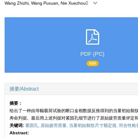
Wang Zhizhi, Wang Puxuan, Nie Xuezhou
PDF (PC)
689
摘要/Abstract
摘要：
给出了一种由等幅载荷试验的断口金相数据反推得到的当量初始裂纹尺
寿命判据。最后用上述判据对紧固孔细节进行了原始疲劳质量评定
关键词:
紧固孔,
原始疲劳质量,
当量初始裂纹尺寸额定值,
符合性检
Abstract: