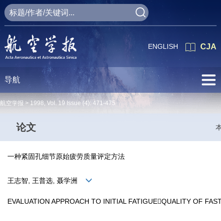
ENGLISH
CJA
导航
航空学报 >
1998
,
Vol. 19
Issue (4)
: 471-475
论文
一种紧固孔细节原始疲劳质量评定方法
王志智, 王普选, 聂学洲
EVALUATION APPROACH TO INITIAL FATIGUEQUALITY OF FA