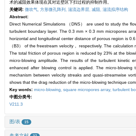
术的减阻效果体现在其对近壁区下扫过程的抑制作用。
关键词:
微吹气,
方形微孔阵列,
湍流边界层,
减阻,
湍流拟序结构
Abstract:
Direct Numerical Simulations （DNS） are used to study the flow
turbulent boundary layer. The 0.3 mm × 0.3 mm micropores array 
horizontal and longitudinal center distance of porous region 
（B3） of the freestream velocity， respectively. The calculation r
The total friction of porous region is reduced by 23% at the blo
micro-blowing amplitude. The results of the turbulent kinetic e
enhanced after blowing control is applied. The micro-blowing
mechanism between velocity streaks and quasi-streamwise vortice
shows that the drag reduction of the micro-blowing technique come
Key words:
micro-blowing,
square micropores array,
turbulent b
中图分类号:
V211.3
图/表
15
参考文献
37