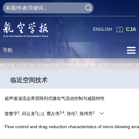
ENGLISH
CJA
导航
航空学报 >
2023
,
Vol. 44
Issue (S2)
: 729396-729396 doi:
10.7527/S1000-6893.2
临近空间技术
超声速湍流边界层阵列式微吹气流动控制与减阻特性
1
2
3
,
4
1
1
曾繁宇
, 邱云龙
(
), 曹占伟
, 张伦
, 陈伟芳
Flow control and drag reduction characteristics of micro-blowing arr