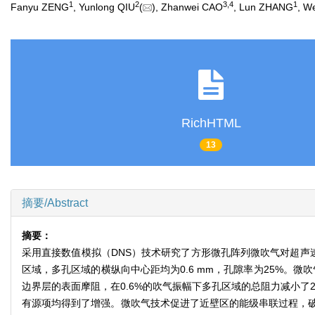
1
2
3
,
4
1
Fanyu ZENG
, Yunlong QIU
(
), Zhanwei CAO
, Lun ZHANG
, W
RichHTML
13
摘要/Abstract
摘要：
采用直接数值模拟（DNS）技术研究了方形微孔阵列微吹气对超声速湍
区域，多孔区域的横纵向中心距均为0.6 mm，孔隙率为25%。微吹
边界层的表面摩阻，在0.6%的吹气振幅下多孔区域的总阻力减小
有源项均得到了增强。微吹气技术促进了近壁区的能级串联过程，