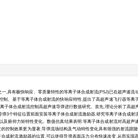
一,具有极快响应、零质量特性的等离子体合成射流(PSJ)已在超声速流
控制。基于等离子体合成射流的快响应特性,提出了高超声速飞行器等离
等离子体合成射流控制高超声速导弹进行数值研究。首先,理论分析了高超
在导弹3个特征位置前面安装等离子体合成射流激励器,研究等离子体合成射
以及俯仰力矩特性变化。数值仿真结果表明:等离子体合成射流对高超声
波的控制效果更为显著;导弹流场结构及气动特性变化具有很强的射流跟随
等离子合成射流激励器的位置,可以使得导弹表面压力分布快速改变,从而实