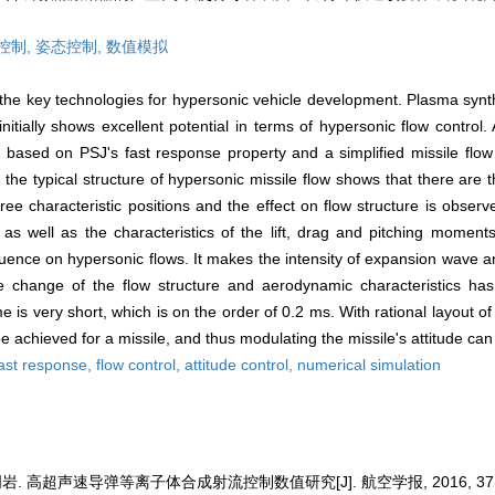
控制,
姿态控制,
数值模拟
he key technologies for hypersonic vehicle development. Plasma synthe
initially shows excellent potential in terms of hypersonic flow control
based on PSJ's fast response property and a simplified missile flow 
 the typical structure of hypersonic missile flow shows that there are t
ee characteristic positions and the effect on flow structure is observe
 as well as the characteristics of the lift, drag and pitching moment
 influence on hypersonic flows. It makes the intensity of expansion wav
 change of the flow structure and aerodynamic characteristics has 
 is very short, which is on the order of 0.2 ms. With rational layout of 
e achieved for a missile, and thus modulating the missile's attitude can
ast response,
flow control,
attitude control,
numerical simulation
岩. 高超声速导弹等离子体合成射流控制数值研究[J]. 航空学报, 2016, 37(6):