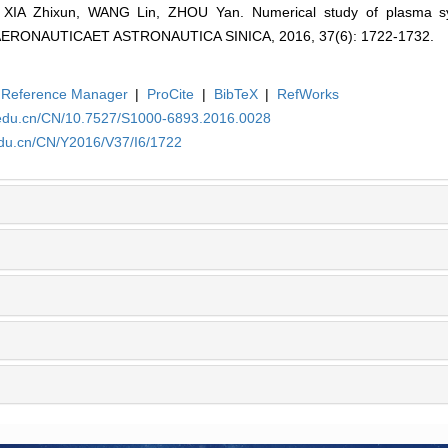
IA Zhixun, WANG Lin, ZHOU Yan. Numerical study of plasma synt
TA AERONAUTICAET ASTRONAUTICA SINICA, 2016, 37(6): 1722-1732.
Reference Manager
|
ProCite
|
BibTeX
|
RefWorks
.edu.cn/CN/10.7527/S1000-6893.2016.0028
edu.cn/CN/Y2016/V37/I6/1722