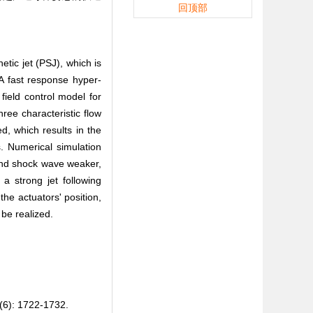
回顶部
tic jet (PSJ), which is
. A fast response hyper-
field control model for
hree characteristic flow
d, which results in the
s. Numerical simulation
e and shock wave weaker,
a strong jet following
the actuators' position,
 be realized.
 1722-1732.