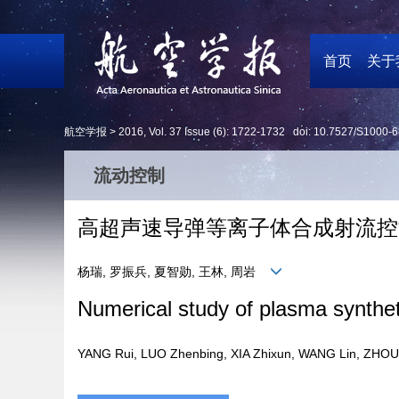
首页
关于
航空学报 >
2016
,
Vol. 37
Issue (6)
: 1722-1732 doi:
10.7527/S1000-6
流动控制
高超声速导弹等离子体合成射流控
杨瑞, 罗振兵, 夏智勋, 王林, 周岩
Numerical study of plasma syntheti
YANG Rui, LUO Zhenbing, XIA Zhixun, WANG Lin, ZH