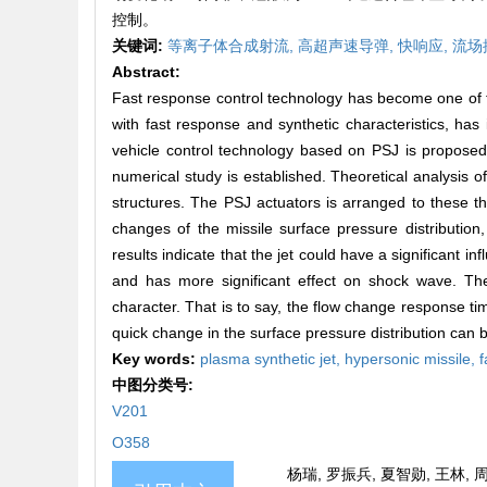
控制。
关键词:
等离子体合成射流,
高超声速导弹,
快响应,
流场
Abstract:
Fast response control technology has become one of t
with fast response and synthetic characteristics, has 
vehicle control technology based on PSJ is proposed 
numerical study is established. Theoretical analysis of
structures. The PSJ actuators is arranged to these thr
changes of the missile surface pressure distribution,
results indicate that the jet could have a significant
and has more significant effect on shock wave. The
character. That is to say, the flow change response time
quick change in the surface pressure distribution can b
Key words:
plasma synthetic jet,
hypersonic missile,
f
中图分类号:
V201
O358
杨瑞, 罗振兵, 夏智勋, 王林, 周