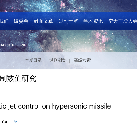
我们
编委会
封面文章
过刊一览
学术资讯
空天前沿大
893.2016.0028
本期目录 |
过刊浏览 |
高级检索
制数值研究
c jet control on hypersonic missile
OU Yan