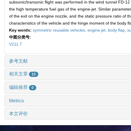
subsonic/transonic flight was performed in the wind tunnel FD-
the high temperature fuel gas of the engine-jet. Similar paramet
of the exit on the engine nozzle, and the static pressure ratio of 
characteristics of the vehicle and the hinge moment of the body fl
Key words:
symmetric reusable vehicles,
engine jet,
body flap,
s
中图分类号:
V211.7
参考文献
相关文章
15
编辑推荐
0
Metrics
本文评价