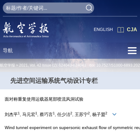
ENGLISH
CJA
导航
航空学报 >
2021
,
Vol. 42
Issue (2)
: 624043-624043 doi:
10.7527/S1000-6893.20
先进空间运输系统气动设计专栏
面对称重复使用运载器尾部喷流风洞试验
1
1
1
2
2
2
刘杰平
, 马元宏
, 蔡巧言
, 任少洁
, 王苏宁
, 杨子盟
Wind tunnel experiment on supersonic exhaust flow of symmetric re