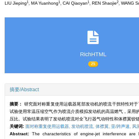
1
1
1
2
LIU Jieping
, MA Yuanhong
, CAI Qiaoyan
, REN Shaojie
, WANG S
RichHTML
25
摘要/Abstract
摘要：
研究面对称重复使用运载器尾部发动机的喷流干扰特性对于飞
试验使用常温压缩空气作为喷流介质模拟发动机的高温燃气，采用
压比。试验结果表明了发动机喷流对全飞行器气动特性和体襟翼铰
关键词:
面对称重复使用运载器,
发动机喷流,
体襟翼,
亚/跨声速,
风
Abstract:
The characteristics of engine-jet interference are