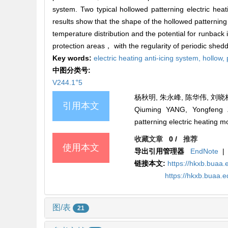
system. Two typical hollowed patterning electric hea
results show that the shape of the hollowed patterning 
temperature distribution and the potential for runback 
protection areas， with the regularity of periodic shedd
Key words:
electric heating anti-icing system,
hollow,
中图分类号:
+
V244.1
5
杨秋明, 朱永峰, 陈华伟, 刘晓林
引用本文
Qiuming YANG, Yongfeng ZH
patterning electric heating m
收藏文章
0
/
推荐
使用本文
导出引用管理器
EndNote
|
链接本文:
https://hkxb.bua
https://hkxb.buaa
图/表
21