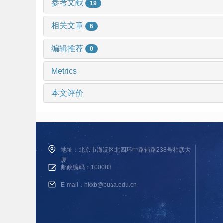
参考文献
19
相关文章
6
编辑推荐
0
Metrics
本文评价
地址：北京市海淀区北四环中路辅路238号柏彦大
厦
邮政编码：100083
E-mail：hkxb@buaa.edu.cn