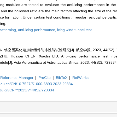
ting modules are tested to evaluate the anti-icing performance in the
and the hollowed ratio are the main factors affecting the size of the r
ice formation. Under certain test conditions， regular residual ice parti
ing.
patterning,
anti-icing performance,
icing wind tunnel test
. 镂空图案化电加热组件防冰性能试验研究[J]. 航空学报, 2023, 44(S2): 7
U, Huawei CHEN, Xiaolin LIU. Anti-icing performance test inves
odule[J]. Acta Aeronautica et Astronautica Sinica, 2023, 44(S2): 729334
Reference Manager
|
ProCite
|
BibTeX
|
RefWorks
a.edu.cn/CN/10.7527/S1000-6893.2023.29334
.edu.cn/CN/Y2023/V44/IS2/729334