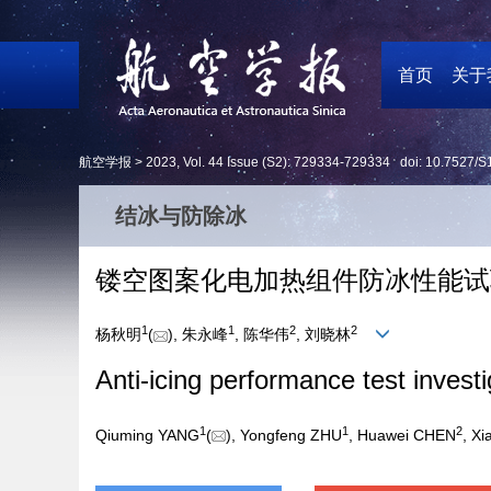
首页
关于
航空学报 >
2023
,
Vol. 44
Issue (S2)
: 729334-729334 doi:
10.7527/S
结冰与防除冰
镂空图案化电加热组件防冰性能试
1
1
2
2
杨秋明
(
), 朱永峰
, 陈华伟
, 刘晓林
Anti-icing performance test invest
1
1
2
Qiuming YANG
(
), Yongfeng ZHU
, Huawei CHEN
, Xi