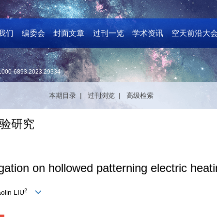
我们
编委会
封面文章
过刊一览
学术资讯
空天前沿大
1000-6893.2023.29334
本期目录 |
过刊浏览 |
高级检索
验研究
igation on hollowed patterning electric hea
2
aolin LIU