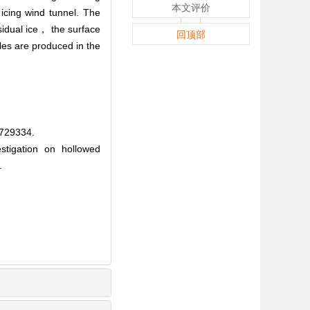
本文评价
 icing wind tunnel. The
esidual ice， the surface
回顶部
cles are produced in the
29334.
tigation on hollowed
.