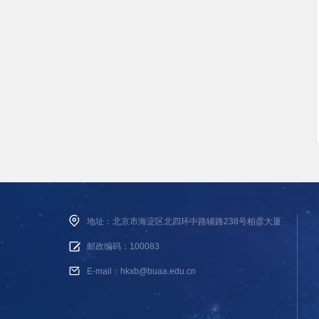
地址：北京市海淀区北四环中路辅路238号柏彦大厦
邮政编码：100083
E-mail：hkxb@buaa.edu.cn