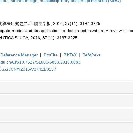
model,
aircraft design,
multidisciplinary design optimization (MDO)
法研究进展[J]. 航空学报, 2016, 37(11): 3197-3225.
gate model and its application to design optimization: A review of r
CA SINICA, 2016, 37(11): 3197-3225.
Reference Manager
|
ProCite
|
BibTeX
|
RefWorks
.edu.cn/CN/10.7527/S1000-6893.2016.0083
edu.cn/CN/Y2016/V37/I11/3197