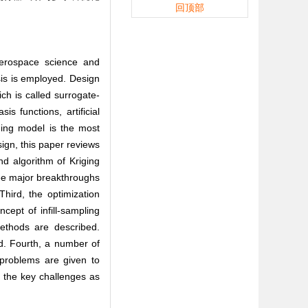
回顶部
aerospace science and
ysis is employed. Design
ch is called surrogate-
 functions, artificial
iging model is the most
sign, this paper reviews
nd algorithm of Kriging
ree major breakthroughs
Third, the optimization
ept of infill-sampling
methods are described.
d. Fourth, a number of
 problems are given to
, the key challenges as