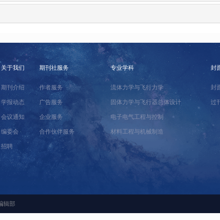
关于我们
期刊社服务
专业学科
封
期刊介绍
作者服务
流体力学与飞行力学
封
学报动态
广告服务
固体力学与飞行器总体设计
过
会议通知
企业服务
电子电气工程与控制
编委会
合作伙伴服务
材料工程与机械制造
招聘
编辑部