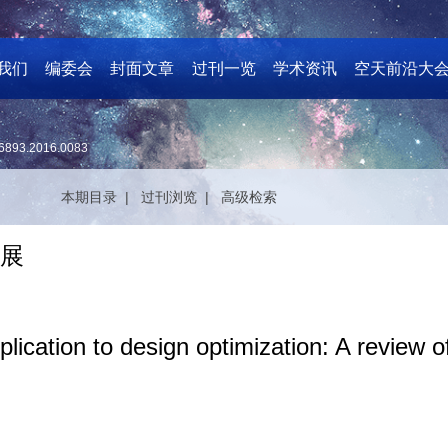
我们
编委会
封面文章
过刊一览
学术资讯
空天前沿大
6893.2016.0083
本期目录 |
过刊浏览 |
高级检索
进展
plication to design optimization: A review o