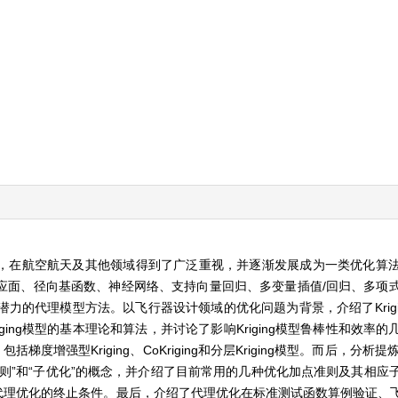
，在航空航天及其他领域得到了广泛重视，并逐渐发展成为一类优化算
应面、径向基函数、神经网络、支持向量回归、多变量插值/回归、多项
用潜力的代理模型方法。以飞行器设计领域的优化问题为背景，介绍了Krig
ing模型的基本理论和算法，并讨论了影响Kriging模型鲁棒性和效率
梯度增强型Kriging、CoKriging和分层Kriging模型。而后，分析提炼
则”和“子优化”的概念，并介绍了目前常用的几种优化加点准则及其相应
代理优化的终止条件。最后，介绍了代理优化在标准测试函数算例验证、