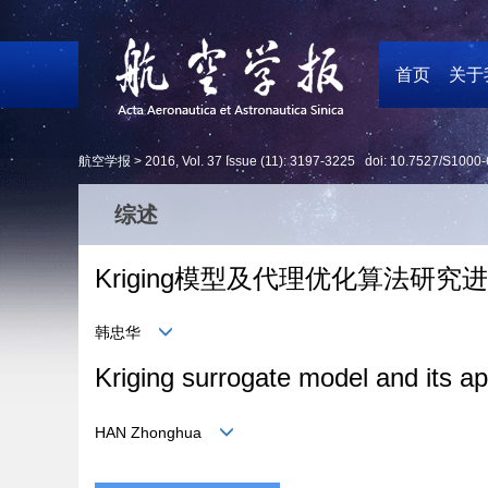
首页
关于
航空学报 >
2016
,
Vol. 37
Issue (11)
: 3197-3225 doi:
10.7527/S1000-
综述
Kriging模型及代理优化算法研究
韩忠华
Kriging surrogate model and its ap
HAN Zhonghua