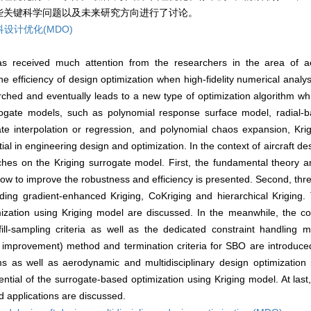
些关键科学问题以及未来研究方向进行了讨论。
设计优化(MDO)
s received much attention from the researchers in the area of 
the efficiency of design optimization when high-fidelity numerical anal
rched and eventually leads to a new type of optimization algorithm whi
gate models, such as polynomial response surface model, radial-basis
iate interpolation or regression, and polynomial chaos expansion, Kr
l in engineering design and optimization. In the context of aircraft de
ches on the Kriging surrogate model. First, the fundamental theory a
how to improve the robustness and efficiency is presented. Second, th
ding gradient-enhanced Kriging, CoKriging and hierarchical Kriging. 
tion using Kriging model are discussed. In the meanwhile, the conc
fill-sampling criteria as well as the dedicated constraint handling 
 improvement) method and termination criteria for SBO are introduce
s as well as aerodynamic and multidisciplinary design optimization
tial of the surrogate-based optimization using Kriging model. At last
nd applications are discussed.