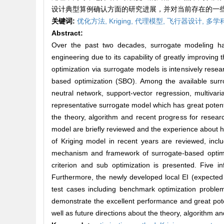
设计典型算例确认方面的研究进展，并对当前存在的一
关键词:
优化方法,
Kriging,
代理模型,
飞行器设计,
多学科
Abstract:
Over the past two decades, surrogate modeling ha
engineering due to its capability of greatly improving 
optimization via surrogate models is intensively resea
based optimization (SBO). Among the available surro
neutral network, support-vector regression, multivar
representative surrogate model which has great potentia
the theory, algorithm and recent progress for resear
model are briefly reviewed and the experience about 
of Kriging model in recent years are reviewed, inclu
mechanism and framework of surrogate-based optimiza
criterion and sub optimization is presented. Five in
Furthermore, the newly developed local EI (expected
test cases including benchmark optimization problem
demonstrate the excellent performance and great poten
well as future directions about the theory, algorithm a