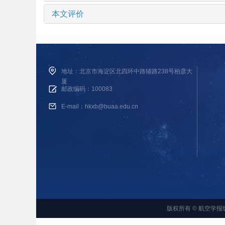
本文评价
地址：北京市海淀区北四环中路辅路238号柏彦大
厦
邮政编码：100083
E-mail：hkxb@buaa.edu.cn
版权所有 © 航空学报