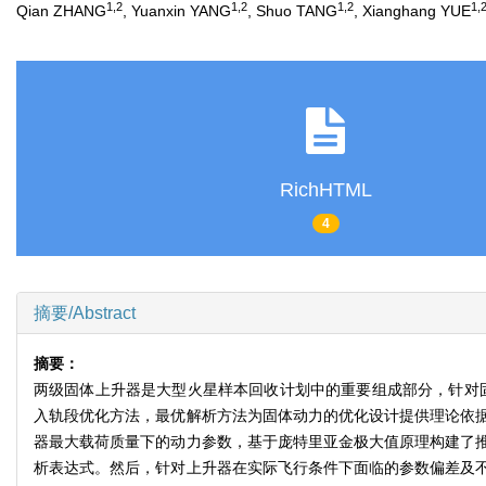
1
,
2
1
,
2
1
,
2
1
,
Qian ZHANG
, Yuanxin YANG
, Shuo TANG
, Xianghang YUE
RichHTML
4
摘要/Abstract
摘要：
两级固体上升器是大型火星样本回收计划中的重要组成部分，针对
入轨段优化方法，最优解析方法为固体动力的优化设计提供理论依
器最大载荷质量下的动力参数，基于庞特里亚金极大值原理构建了
析表达式。然后，针对上升器在实际飞行条件下面临的参数偏差及