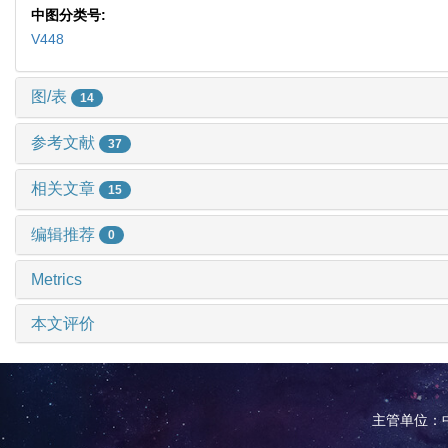
中图分类号:
V448
图/表
14
参考文献
37
相关文章
15
编辑推荐
0
Metrics
本文评价
主管单位：