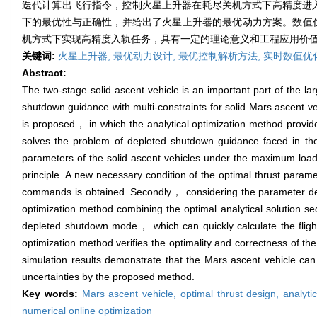
迭代计算出飞行指令，控制火星上升器在耗尽关机方式下高精度进入
下的最优性与正确性，并给出了火星上升器的最优动力方案。数值
机方式下实现高精度入轨任务，具有一定的理论意义和工程应用价
关键词:
火星上升器,
最优动力设计,
最优控制解析方法,
实时数值优
Abstract:
The two-stage solid ascent vehicle is an important part of the 
shutdown guidance with multi-constraints for solid Mars ascent ve
is proposed， in which the analytical optimization method provide
solves the problem of depleted shutdown guidance faced in the ac
parameters of the solid ascent vehicles under the maximum load
principle. A new necessary condition of the optimal thrust paramet
commands is obtained. Secondly， considering the parameter devia
optimization method combining the optimal analytical solution se
depleted shutdown mode， which can quickly calculate the flight
optimization method verifies the optimality and correctness of t
simulation results demonstrate that the Mars ascent vehicle can
uncertainties by the proposed method.
Key words:
Mars ascent vehicle,
optimal thrust design,
analyti
numerical online optimization