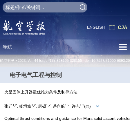
ENGLISH
CJA
导航
航空学报 >
2023
,
Vol. 44
Issue (17)
: 328155-328155 doi:
10.7527/S1000-6893.2
电子电气工程与控制
火星固体上升器最优推力条件及制导方法
1
,
2
1
,
2
1
,
2
1
,
2
1
,
2
张迁
, 杨垣鑫
, 唐硕
, 岳向航
, 许志
(
)
Optimal thrust conditions and guidance for Mars solid ascent vehicle