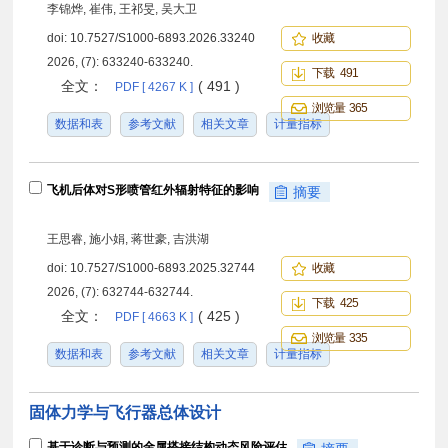
李锦烨, 崔伟, 王祁旻, 吴大卫
doi:
10.7527/S1000-6893.2026.33240
收藏
2026, (7): 633240-633240.
下载 491
全文：
( 491 )
PDF [ 4267 K ]
浏览量 365
数据和表
参考文献
相关文章
计量指标
飞机后体对S形喷管红外辐射特征的影响
摘要
王思睿, 施小娟, 蒋世豪, 吉洪湖
doi:
10.7527/S1000-6893.2025.32744
收藏
2026, (7): 632744-632744.
下载 425
全文：
( 425 )
PDF [ 4663 K ]
浏览量 335
数据和表
参考文献
相关文章
计量指标
固体力学与飞行器总体设计
基于诊断与预测的金属搭接结构动态风险评估