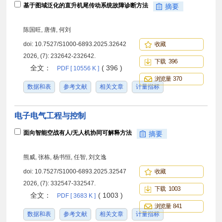
基于图域泛化的直升机尾传动系统故障诊断方法
摘要
陈国旺, 唐倩, 何刘
doi:
10.7527/S1000-6893.2025.32642
收藏
2026, (7): 232642-232642.
下载 396
全文：
( 396 )
PDF [ 10556 K ]
浏览量 370
数据和表
参考文献
相关文章
计量指标
电子电气工程与控制
面向智能空战有人/无人机协同可解释方法
摘要
熊威, 张栋, 杨书恒, 任智, 刘文逸
doi:
10.7527/S1000-6893.2025.32547
收藏
2026, (7): 332547-332547.
下载 1003
全文：
( 1003 )
PDF [ 3683 K ]
浏览量 841
数据和表
参考文献
相关文章
计量指标