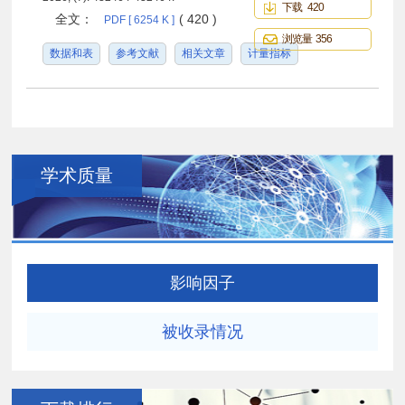
下载 420
全文：
( 420 )
PDF [ 6254 K ]
浏览量 356
数据和表
参考文献
相关文章
计量指标
学术质量
影响因子
被收录情况