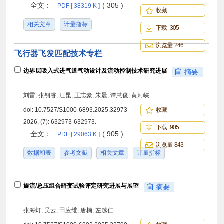
全文：
( 305 )
PDF [ 38319 K ]
收藏
相关文章
计量指标
下载 305
浏览量 246
飞行器飞发匹配技术专栏
边界层吸入式进气道气动设计及流动控制技术研究进展
摘要
刘雷, 张钊睿, 汪昆, 王志豪, 朱晨, 谭慧俊, 黄河峡
doi:
10.7527/S1000-6893.2025.32973
收藏
2026, (7): 632973-632973.
下载 905
全文：
( 905 )
PDF [ 29063 K ]
浏览量 843
数据和表
参考文献
相关文章
计量指标
旋流/总压组合畸变试验评定研究进展与展望
摘要
张海灯, 吴云, 田应维, 唐楠, 左越仁