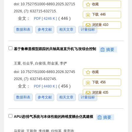
doi:
10.7527/S1000-6893.2025.32715
收藏
2026, (7): 632715-632715.
下载 446
全文：
( 446 )
PDF [ 4246 K ]
浏览量 410
数据和表
参考文献
相关文章
计量指标
基于鲁棒显模型跟踪的共轴高速直升机飞/发综合控制
摘要
王重, 任众孚, 白俊强, 郎金溪, 李俨
doi:
10.7527/S1000-6893.2026.32745
收藏
2026, (7): 632745-632745.
下载 456
全文：
( 456 )
PDF [ 4480 K ]
浏览量 435
数据和表
参考文献
相关文章
计量指标
APU进/排气系统与本体性能的跨维度耦合仿真建模
摘要
马双超, 王新尧, 李传鹏, 任恒英, 庞亮玮