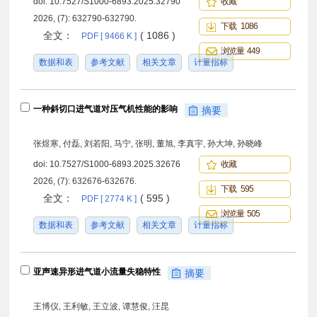
doi:
10.7527/S1000-6893.2025.32790
收藏
2026, (7): 632790-632790.
下载 1086
全文：
( 1086 )
PDF [ 9466 K ]
浏览量 449
数据和表
参考文献
相关文章
计量指标
一种斜切口进气道对压气机性能的影响
摘要
张煜寒, 付磊, 刘若阳, 马宁, 张明, 董旭, 李真宇, 孙大坤, 孙晓峰
doi:
10.7527/S1000-6893.2025.32676
收藏
2026, (7): 632676-632676.
下载 595
全文：
( 595 )
PDF [ 2774 K ]
浏览量 505
数据和表
参考文献
相关文章
计量指标
亚声速异形进气道小流量失稳特性
摘要
王博仪, 王利敏, 王立波, 谭慧俊, 汪昆