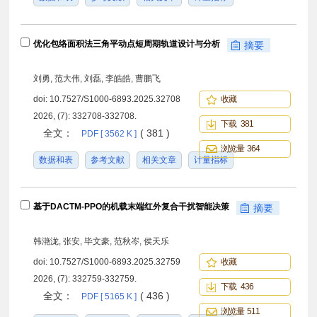
优化包络面积法三角平动点短周期轨道设计与分析
摘要
刘勇, 范大伟, 刘磊, 李皓皓, 曹鹏飞
doi:
10.7527/S1000-6893.2025.32708
收藏
2026, (7): 332708-332708.
下载 381
全文：
( 381 )
PDF [ 3562 K ]
浏览量 364
数据和表
参考文献
相关文章
计量指标
基于DACTM-PPO的机载末端红外复合干扰智能决策
摘要
韩滟泷, 张安, 毕文豪, 范秋岑, 侯天乐
doi:
10.7527/S1000-6893.2025.32759
收藏
2026, (7): 332759-332759.
下载 436
全文：
( 436 )
PDF [ 5165 K ]
浏览量 511