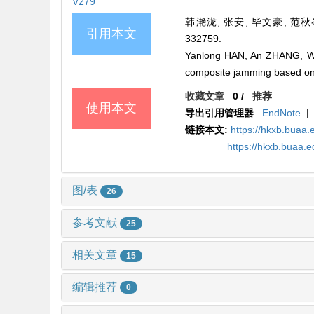
V279
韩滟泷, 张安, 毕文豪, 范秋岑
引用本文
332759.
Yanlong HAN, An ZHANG, Wenh
composite jamming based on 
收藏文章
0
/
推荐
使用本文
导出引用管理器
EndNote
|
链接本文:
https://hkxb.bua
https://hkxb.buaa.
图/表
26
参考文献
25
相关文章
15
编辑推荐
0