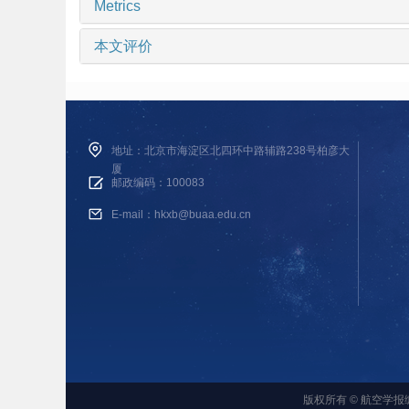
Metrics
本文评价
地址：北京市海淀区北四环中路辅路238号柏彦大
厦
邮政编码：100083
E-mail：hkxb@buaa.edu.cn
版权所有 © 航空学报