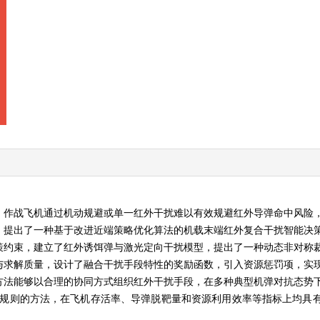
，作战飞机通过机动规避或单一红外干扰难以有效规避红外导弹命中风险
，提出了一种基于改进近端策略优化算法的机载末端红外复合干扰智能决
策约束，建立了红外诱饵弹与激光定向干扰模型，提出了一种动态非对称
与求解质量，设计了融合干扰手段特性的奖励函数，引入资源惩罚项，实
方法能够以合理的协同方式组织红外干扰手段，在多种典型机弹对抗态势
设规则的方法，在飞机存活率、导弹脱靶量和资源利用效率等指标上均具