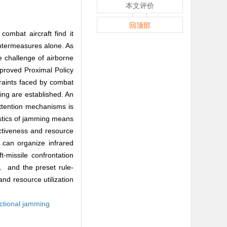
本文评价
回顶部
ombat aircraft find it
ountermeasures alone. As
e challenge of airborne
proved Proximal Policy
raints faced by combat
ing are established. An
ttention mechanisms is
istics of jamming means
ctiveness and resource
 can organize infrared
-missile confrontation
， and the preset rule-
nd resource utilization
ectional jamming