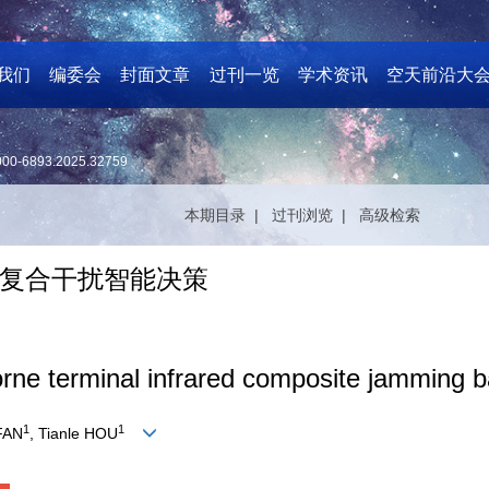
我们
编委会
封面文章
过刊一览
学术资讯
空天前沿大
000-6893.2025.32759
本期目录 |
过刊浏览 |
高级检索
外复合干扰智能决策
irborne terminal infrared composite jamm
1
1
 FAN
, Tianle HOU