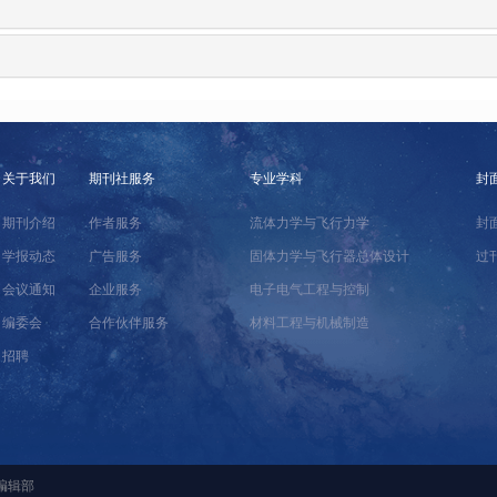
关于我们
期刊社服务
专业学科
封
期刊介绍
作者服务
流体力学与飞行力学
封
学报动态
广告服务
固体力学与飞行器总体设计
过
会议通知
企业服务
电子电气工程与控制
编委会
合作伙伴服务
材料工程与机械制造
招聘
编辑部