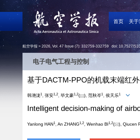
首页
关于
航空学报 >
2026
,
Vol. 47
Issue (7)
: 332759-332759 doi:
10.7527/S1
电子电气工程与控制
基于DACTM-PPO的机载末端红
1
1
,
2
1
,
2
1
1
韩滟泷
, 张安
, 毕文豪
(
), 范秋岑
, 侯天乐
Intelligent decision-making of a
1
1
,
2
1
,
2
Yanlong HAN
, An ZHANG
, Wenhao BI
(
), Qiucen