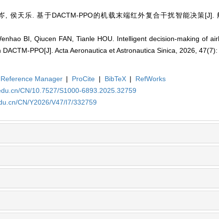
, 侯天乐. 基于DACTM-PPO的机载末端红外复合干扰智能决策[J]. 航空学报
ao BI, Qiucen FAN, Tianle HOU. Intelligent decision-making of airb
DACTM-PPO[J]. Acta Aeronautica et Astronautica Sinica, 2026, 47(7):
Reference Manager
|
ProCite
|
BibTeX
|
RefWorks
a.edu.cn/CN/10.7527/S1000-6893.2025.32759
edu.cn/CN/Y2026/V47/I7/332759