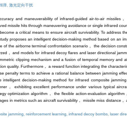
饵弹,
激光定向干扰
uracy and maneuverability of infrared-guided air-to-air missiles， c
 infrared missile hits through maneuvering avoidance or single infrared c
come a critical means to ensure aircraft survivability. To address th
tudy proposes an intelligent decision-making method based on an im
of the airborne terminal confrontation scenario， the decision const
lyzed， and models for infrared decoy flares and laser directional jamm
mmetric clipping mechanism and a fusion of temporal memory and a
ion quality. Furthermore， a reward function integrating the character
use penalty terms to achieve a rational balance between jamming effe
e intelligent decision-making method for infrared composite jamming
r， exhibiting excellent performance under various typical aircraft
egy optimization algorithm， the flexible action-evaluation algorithm
s in metrics such as aircraft survivability， missile miss distance， a
osite jamming,
reinforcement learning,
infrared decoy bombs,
laser dir