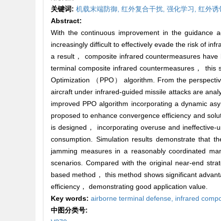
关键词:
机载末端防御,
红外复合干扰,
强化学习,
红外诱
Abstract:
With the continuous improvement in the guidance acc
increasingly difficult to effectively evade the risk of
a result， composite infrared countermeasures have be
terminal composite infrared countermeasures， this s
Optimization （PPO） algorithm. From the perspective 
aircraft under infrared-guided missile attacks are ana
improved PPO algorithm incorporating a dynamic asy
proposed to enhance convergence efficiency and solut
is designed， incorporating overuse and ineffective-
consumption. Simulation results demonstrate that th
jamming measures in a reasonably coordinated manne
scenarios. Compared with the original near-end strat
based method， this method shows significant advantage
efficiency， demonstrating good application value.
Key words:
airborne terminal defense,
infrared comp
中图分类号: