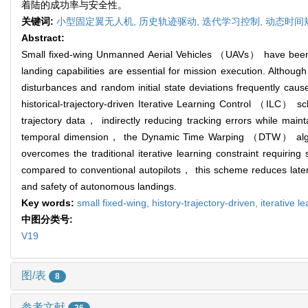
着陆的成功率与安全性。
关键词:
小型固定翼无人机,
历史轨迹驱动,
迭代学习控制,
动态时间
Abstract:
Small fixed-wing Unmanned Aerial Vehicles （UAVs） have been wi
landing capabilities are essential for mission execution. Althoug
disturbances and random initial state deviations frequently cau
historical-trajectory-driven Iterative Learning Control （ILC） s
trajectory data， indirectly reducing tracking errors while maint
temporal dimension， the Dynamic Time Warping （DTW） algorithm 
overcomes the traditional iterative learning constraint requiring
compared to conventional autopilots， this scheme reduces lateral
and safety of autonomous landings.
Key words:
small fixed-wing,
history-trajectory-driven,
iterative l
中图分类号:
V19
图/表
8
参考文献
26