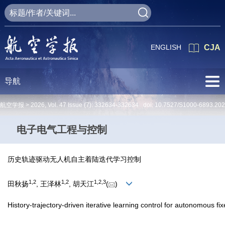
ENGLISH
CJA
导航
航空学报 >
2026
,
Vol. 47
Issue (7)
: 332634-332634 doi:
10.7527/S1000-6893.20
电子电气工程与控制
历史轨迹驱动无人机自主着陆迭代学习控制
1
,
2
1
,
2
1
,
2
,
3
田秋扬
, 王泽林
, 胡天江
(
)
History-trajectory-driven iterative learning control for autonomous f