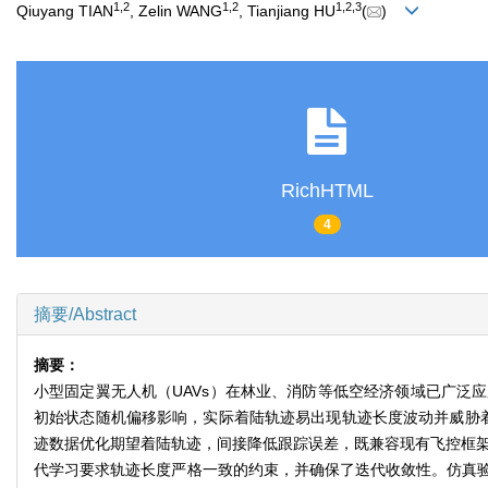
1
,
2
1
,
2
1
,
2
,
3
Qiuyang TIAN
, Zelin WANG
, Tianjiang HU
(
)
RichHTML
4
摘要/Abstract
摘要：
小型固定翼无人机（UAVs）在林业、消防等低空经济领域已广泛
初始状态随机偏移影响，实际着陆轨迹易出现轨迹长度波动并威胁着
迹数据优化期望着陆轨迹，间接降低跟踪误差，既兼容现有飞控框架
代学习要求轨迹长度严格一致的约束，并确保了迭代收敛性。仿真验