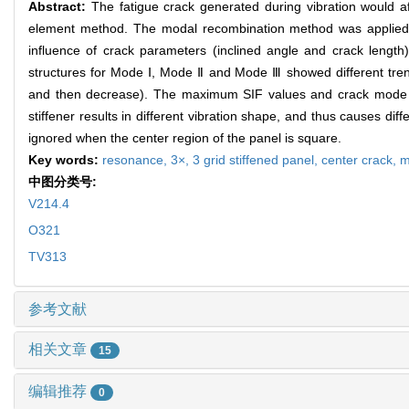
Abstract:
The fatigue crack generated during vibration would af
element method. The modal recombination method was applied to
influence of crack parameters (inclined angle and crack lengt
structures for Mode Ⅰ, Mode Ⅱ and Mode Ⅲ showed different trends
and then decrease). The maximum SIF values and crack mode wer
stiffener results in different vibration shape, and thus causes dif
ignored when the center region of the panel is square.
Key words:
resonance,
3×,
3 grid stiffened panel,
center crack,
m
中图分类号:
V214.4
O321
TV313
参考文献
相关文章
15
编辑推荐
0