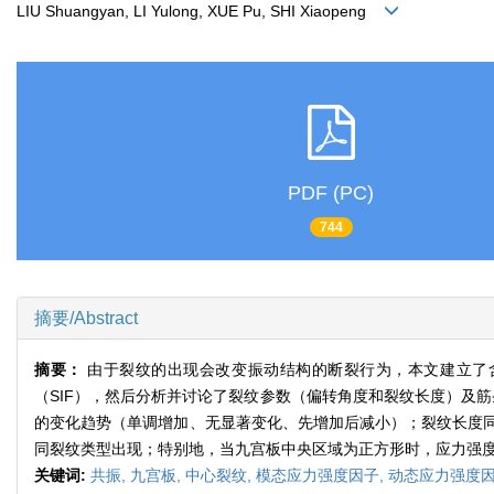
LIU Shuangyan, LI Yulong, XUE Pu, SHI Xiaopeng
PDF (PC)
744
摘要/Abstract
摘要：
由于裂纹的出现会改变振动结构的断裂行为，本文建立了
（SIF），然后分析并讨论了裂纹参数（偏转角度和裂纹长度）及
的变化趋势（单调增加、无显著变化、先增加后减小）；裂纹长度
同裂纹类型出现；特别地，当九宫板中央区域为正方形时，应力强
关键词:
共振,
九宫板,
中心裂纹,
模态应力强度因子,
动态应力强度因