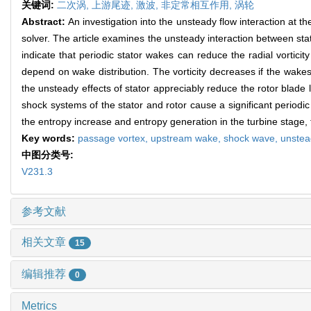
关键词:
二次涡,
上游尾迹,
激波,
非定常相互作用,
涡轮
Abstract:
An investigation into the unsteady flow interaction at 
solver. The article examines the unsteady interaction between st
indicate that periodic stator wakes can reduce the radial vortic
depend on wake distribution. The vorticity decreases if the wakes
the unsteady effects of stator appreciably reduce the rotor blad
shock systems of the stator and rotor cause a significant periodic 
the entropy increase and entropy generation in the turbine stage, 
Key words:
passage vortex,
upstream wake,
shock wave,
unstea
中图分类号:
V231.3
参考文献
相关文章
15
编辑推荐
0
Metrics