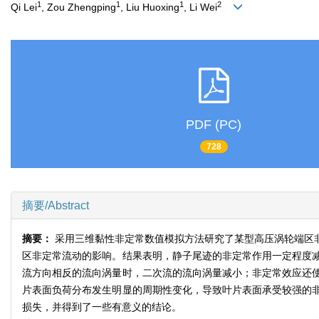
1
1
1
2
Qi Lei
, Zou Zhengping
, Liu Huoxing
, Li Wei
PDF (PC)
728
摘要/Abstract
摘要：
采用三维黏性非定常数值模拟方法研究了某型高压涡轮端区
区非定常流动的影响。结果表明，静子尾迹的非定常作用一定程度
流方向相反的流向涡量时，二次流的流向涡量减小；非定常效应还
片表面负荷分布发生明显的周期性变化，导致叶片表面承受较强的
损失，并得到了一些有意义的结论。