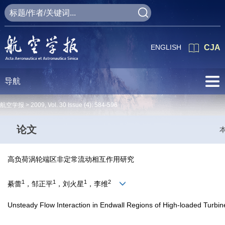
ENGLISH
CJA
导航
航空学报 >
2009
,
Vol. 30
Issue (4)
: 584-596
论文
高负荷涡轮端区非定常流动相互作用研究
1
1
1
2
綦蕾
，邹正平
，刘火星
，李维
Unsteady Flow Interaction in Endwall Regions of High-loaded Turbi