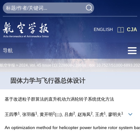
ENGLISH
CJA
导航
航空学报 >
2024
,
Vol. 45
Issue (1)
: 228608-228608 doi:
10.7527/S1000-6893.20
固体力学与飞行器总体设计
基于改进粒子群算法的直升机动力涡轮转子系统优化方法
1
1
2
2
2
1
1
王四季
, 张羽薇
, 黄开明
(
), 吕彪
, 赵海凤
, 王虎
, 廖明夫
An optimization method for helicopter power turbine rotor system ba