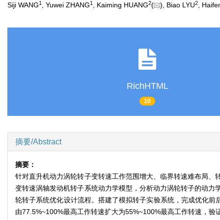
1
1
2
2
Siji WANG
, Yuwei ZHANG
, Kaiming HUANG
(
), Biao LYU
, Haif
RichHTML
10
摘要/Abstract
摘要：
针对直升机动力涡轮转子变转速工作范围增大、临界转速难布局、
变转速涡轴发动机转子系统动力学模型，分析动力涡轮转子的动力
轮转子系统优化设计流程。搭建了模拟转子实验系统，完成优化前后
由77.5%~100%最高工作转速扩大为55%~100%最高工作