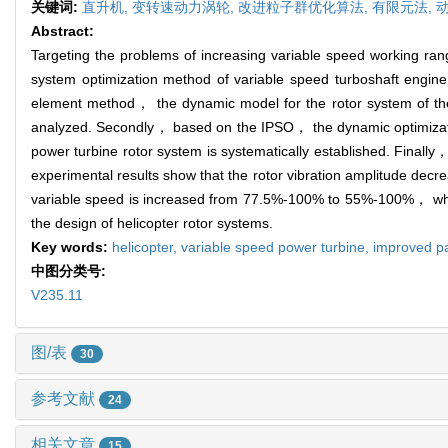
关键词:
直升机,
变转速动力涡轮,
改进粒子群优化算法,
有限元法,
Abstract:
Targeting the problems of increasing variable speed working range
system optimization method of variable speed turboshaft engin
element method， the dynamic model for the rotor system of the v
analyzed. Secondly， based on the IPSO， the dynamic optimization
power turbine rotor system is systematically established. Finally
experimental results show that the rotor vibration amplitude de
variable speed is increased from 77.5%-100% to 55%-100%， which 
the design of helicopter rotor systems.
Key words:
helicopter,
variable speed power turbine,
improved pa
中图分类号:
V235.11
图/表
30
参考文献
24
相关文章
15