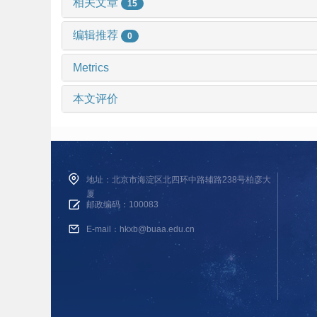
相关文章
15
编辑推荐
0
Metrics
本文评价
地址：北京市海淀区北四环中路辅路238号柏彦大
厦
邮政编码：100083
E-mail：hkxb@buaa.edu.cn