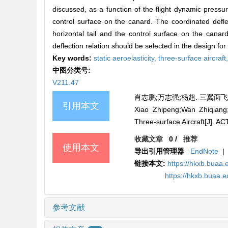
discussed, as a function of the flight dynamic pressur
control surface on the canard. The coordinated defl
horizontal tail and the control surface on the canar
deflection relation should be selected in the design for 
Key words:
static aeroelasticity,
three-surface aircraft
中图分类号:
V211.47
肖志鹏;万志强;杨超. 三翼面飞机前
引用本文
Xiao Zhipeng;Wan Zhiqiang
Three-surface Aircraft[J]
收藏文章
0
/
推荐
使用本文
导出引用管理器
EndNote
|
链接本文:
https://hkxb.buaa.
https://hkxb.buaa.
参考文献