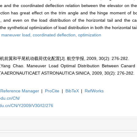
e and the coordinated deflection relation between the elevator on the 
ection has great effect on the trim angle and the hinge moment of bo
d, and even on the load distribution of the horizontal tail and the 
the synthetical optimization of load distribution in both the horizontal ta
,
maneuver load,
coordinated deflection,
optimization
翼和平尾机动载荷优化配置[J]. 航空学报, 2009, 30(2): 276-282.
;Yang Chao. Maneuver Load Optimal Distribution Between Canard a
. ACTA AERONAUTICAET ASTRONAUTICA SINICA, 2009, 30(2): 276-282.
Reference Manager
|
ProCite
|
BibTeX
|
RefWorks
edu.cn/CN/
edu.cn/CN/Y2009/V30/I2/276