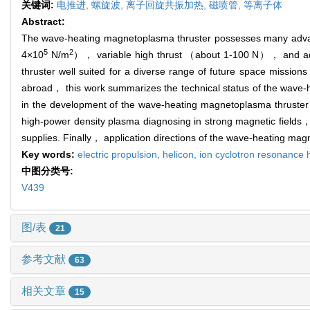
关键词:
电推进,
螺旋波,
离子回旋共振加热,
磁喷管,
等离子体
Abstract:
The wave-heating magnetoplasma thruster possesses many advan
5
2
4×10
N/m
）， variable high thrust （about 1-100 N）， and ad
thruster well suited for a diverse range of future space missi
abroad， this work summarizes the technical status of the wave-h
in the development of the wave-heating magnetoplasma thruster
high-power density plasma diagnosing in strong magnetic fields，
supplies. Finally， application directions of the wave-heating mag
Key words:
electric propulsion,
helicon,
ion cyclotron resonance 
中图分类号:
V439
图/表
21
参考文献
63
相关文章
15