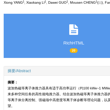
1
1
1
1
Xiong YANG
, Xiaokang LI
, Dawei GUO
, Mousen CHENG
(
), F
RichHTML
20
摘要/Abstract
摘要：
波加热磁等离子体推力器具有适于高功率运行（约100 kWe~1 MW
来多种空间任务的高性能电推力器。结合波加热磁等离子体推力器
等离子体分离控制、强磁场中高密度等离子体诊断等理论问题，以
望。