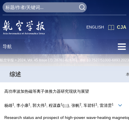
ENGLISH
CJA
导航
航空学报 >
2024
,
Vol. 45
Issue (7)
: 28761-028761 doi:
10.7527/S1000-6893.2023
综述
高功率波加热磁等离子体推力器研究现状与展望
1
1
1
1
2
1
1
杨雄
, 李小康
, 郭大伟
, 程谋森
(
), 张帆
, 车碧轩
, 雷清雲
Research status and prospect of high⁃power wave⁃heating magneto