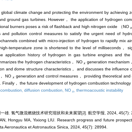
ng global climate change and protecting the environment by achieving 
d ground gas turbines. However， the application of hydrogen combu
ional burners poses a risk of flashback and high nitrogen oxide （NO
s and pollution control measures to satisfy the urgent need of hyd
hannels combined with micro-injection of hydrogen to rapidly mix ai
high-temperature zone is shortened to the level of milliseconds， sig
he application history of hydrogen in gas turbine engines and th
ummarizes the hydrogen characteristics， NO
generation mechanism，
x
 and dome structure characteristics， and discusses the influence of 
ss， NO
generation and control measures， providing theoretical and e
x
 Finally， the future development of hydrogen combustion technology 
 combustion,
diffusion combustion,
NO
,
thermoacoustic instability
x
一雄. 氢气微混燃烧技术研究现状和未来展望[J]. 航空学报, 2024, 45(7): 2
N, Hongyu MA, Yixiong LIU. Research progress and future prospect
ta Aeronautica et Astronautica Sinica, 2024, 45(7): 28994.