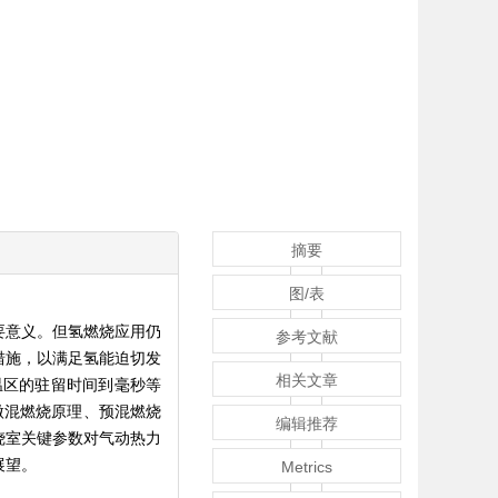
摘要
图/表
要意义。但氢燃烧应用仍
参考文献
措施，以满足氢能迫切发
相关文章
温区的驻留时间到毫秒等
微混燃烧原理、预混燃烧
编辑推荐
烧室关键参数对气动热力
展望。
Metrics