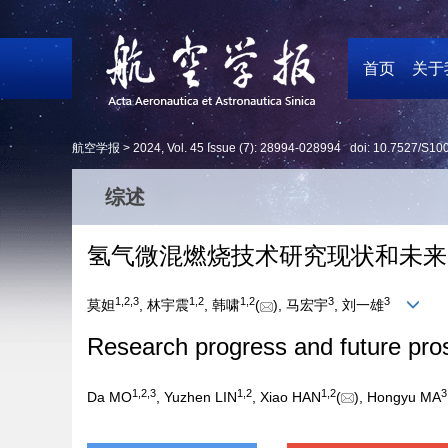
首页
关于
航空学报 >
2024
,
Vol. 45
Issue (7)
: 28994-028994 doi:
10.7527/S10
综述
氢气微混燃烧技术研究现状和未来
1
,
2
,
3
1
,
2
1
,
2
3
3
莫妲
, 林宇震
, 韩啸
(
), 马宏宇
, 刘一雄
Research progress and future pro
1
,
2
,
3
1
,
2
1
,
2
3
Da MO
, Yuzhen LIN
, Xiao HAN
(
), Hongyu MA