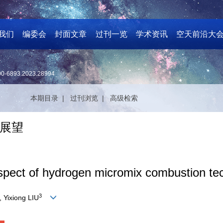
我们
编委会
封面文章
过刊一览
学术资讯
空天前沿大
00-6893.2023.28994
本期目录 |
过刊浏览 |
高级检索
展望
spect of hydrogen micromix combustion te
3
, Yixiong LIU