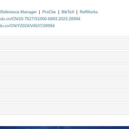
Reference Manager
|
ProCite
|
BibTeX
|
RefWorks
a.edu.cn/CN/10.7527/S1000-6893.2023.28994
edu.cn/CN/Y2024/V45/I7/28994