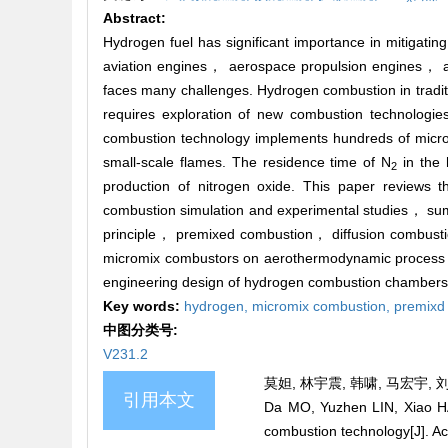
Abstract:
Hydrogen fuel has significant importance in mitigati
aviation engines， aerospace propulsion engines， an
faces many challenges. Hydrogen combustion in tradit
requires exploration of new combustion technologie
combustion technology implements hundreds of microc
small-scale flames. The residence time of N
in the 
2
production of nitrogen oxide. This paper reviews t
combustion simulation and experimental studies， s
principle， premixed combustion， diffusion combustion
micromix combustors on aerothermodynamic proce
engineering design of hydrogen combustion chambers.
Key words:
hydrogen,
micromix combustion,
premixd
中图分类号:
V231.2
莫妲, 林宇震, 韩啸, 马宏宇, 刘
引用本文
Da MO, Yuzhen LIN, Xiao HA
combustion technology[J]. Ac