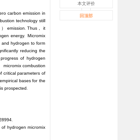
本文评价
zero carbon emission in
回顶部
stion technology still
） emission. Thus， it
x
rogen energy. Micromix
r and hydrogen to form
nificantly reducing the
e progress of hydrogen
 micromix combustion
critical parameters of
mpirical bases for the
is prospected.
8994.
 of hydrogen micromix