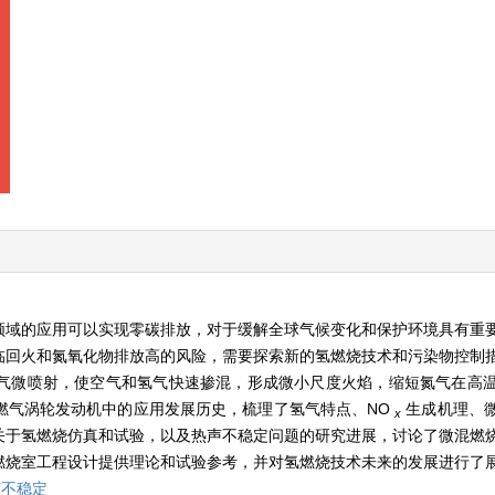
领域的应用可以实现零碳排放，对于缓解全球气候变化和保护环境具有重
临回火和氮氧化物排放高的风险，需要探索新的氢燃烧技术和污染物控制
气微喷射，使空气和氢气快速掺混，形成微小尺度火焰，缩短氮气在高
燃气涡轮发动机中的应用发展历史，梳理了氢气特点、NO
生成机理、
x
关于氢燃烧仿真和试验，以及热声不稳定问题的研究进展，讨论了微混燃
燃烧室工程设计提供理论和试验参考，并对氢燃烧技术未来的发展进行了
声不稳定