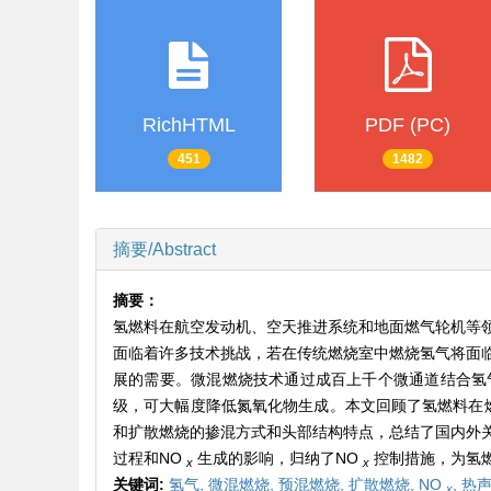
RichHTML
PDF (PC)
451
1482
摘要/Abstract
摘要：
氢燃料在航空发动机、空天推进系统和地面燃气轮机等
面临着许多技术挑战，若在传统燃烧室中燃烧氢气将面
展的需要。微混燃烧技术通过成百上千个微通道结合氢
级，可大幅度降低氮氧化物生成。本文回顾了氢燃料在
和扩散燃烧的掺混方式和头部结构特点，总结了国内外
过程和NO
生成的影响，归纳了NO
控制措施，为氢
x
x
关键词:
氢气,
微混燃烧,
预混燃烧,
扩散燃烧,
NO
,
热
x