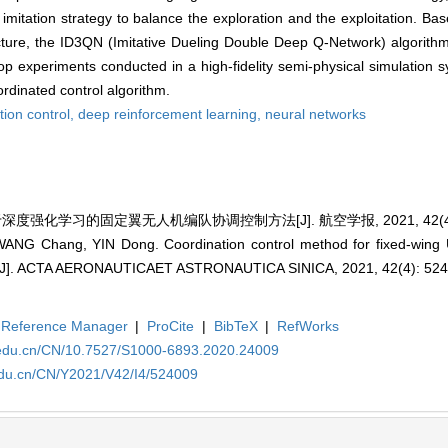
imitation strategy to balance the exploration and the exploitation. Bas
cture, the ID3QN (Imitative Dueling Double Deep Q-Network) algorithm
oop experiments conducted in a high-fidelity semi-physical simulation
ordinated control algorithm.
tion control,
deep reinforcement learning,
neural networks
深度强化学习的固定翼无人机编队协调控制方法[J]. 航空学报, 2021, 42(4): 5
ANG Chang, YIN Dong. Coordination control method for fixed-wing 
ng[J]. ACTA AERONAUTICAET ASTRONAUTICA SINICA, 2021, 42(4): 52
Reference Manager
|
ProCite
|
BibTeX
|
RefWorks
a.edu.cn/CN/10.7527/S1000-6893.2020.24009
edu.cn/CN/Y2021/V42/I4/524009