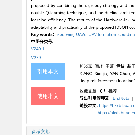
proposed by combining the
ε
-greedy strategy and the 
double Q-learning technique, and the dueling archite
learning efficiency. The results of the Hardware-In-L
adaptability and practicality of the proposed ID3QN co
Key words:
fixed-wing UAVs,
UAV formation,
coordina
中图分类号:
V249.1
V279
相晓嘉, 闫超, 王菖, 尹栋. 基于
引用本文
XIANG Xiaojia, YAN Chao, W
deep reinforcement learni
收藏文章
0
/
推荐
使用本文
导出引用管理器
EndNote
|
链接本文:
https://hkxb.bua
https://hkxb.buaa.
参考文献