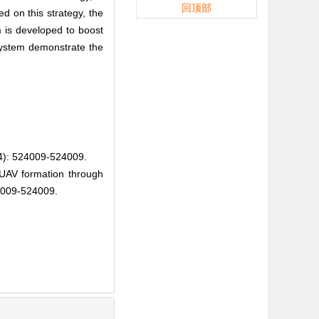
回顶部
ed on this strategy, the
 is developed to boost
 system demonstrate the
24009-524009.
UAV formation through
4009-524009.