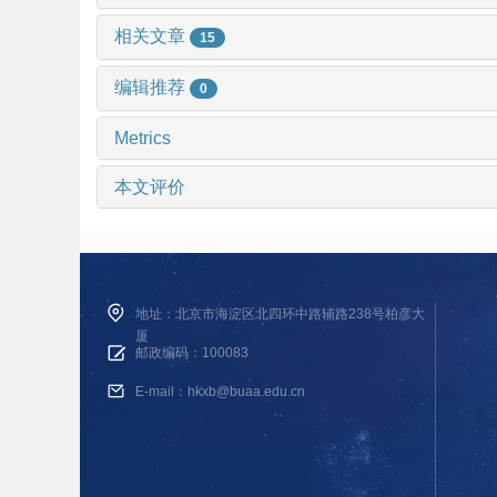
相关文章
15
编辑推荐
0
Metrics
本文评价
地址：北京市海淀区北四环中路辅路238号柏彦大
厦
邮政编码：100083
E-mail：hkxb@buaa.edu.cn