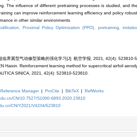
g. The influence of different pretraining processes is studied, and the 
raining can improve reinforcement learning efficiency and policy robust
ormance in other similar environments.
dification,
Proximal Policy Optimization (PPO),
pretraining,
imitati
界翼型气动修型策略的强化学习[J]. 航空学报, 2021, 42(4): 523810-52
Haixin. Reinforcement learning method for supercritical airfoil aero
CA SINICA, 2021, 42(4): 523810-523810.
Reference Manager
|
ProCite
|
BibTeX
|
RefWorks
a.edu.cn/CN/10.7527/S1000-6893.2020.23810
edu.cn/CN/Y2021/V42/I4/523810