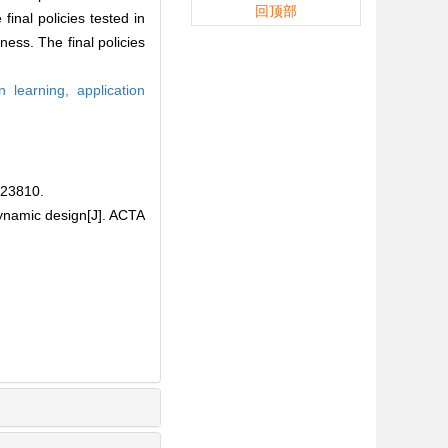
回顶部
final policies tested in
ness. The final policies
on learning,
application
3810.
dynamic design[J]. ACTA