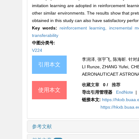
imitation learning are adopted in reinforcement learnin
other similar environments. The results show that pret
obtained in this study can also have satisfactory perf
Key words:
reinforcement learning,
incremental mo
transferability
中图分类号:
V224
李润泽, 张宇飞, 陈海昕. 针对超临
引用本文
LI Runze, ZHANG Yufei, CHEN 
AERONAUTICAET ASTRONAUTI
收藏文章
0
/
推荐
使用本文
导出引用管理器
EndNote
|
链接本文:
https://hkxb.bua
https://hkxb.buaa.
参考文献