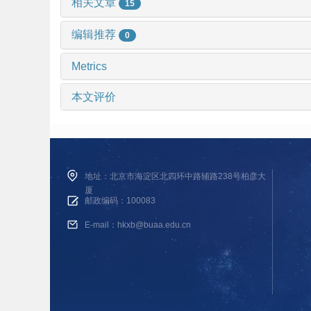
相关文章
15
编辑推荐
0
Metrics
本文评价
地址：北京市海淀区北四环中路辅路238号柏彦大
厦
邮政编码：100083
E-mail：hkxb@buaa.edu.cn