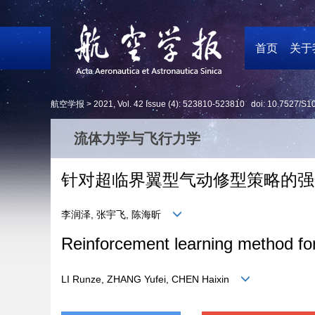
首页
关于
航空学报 >
2021
,
Vol. 42
Issue (4)
: 523810-523810 doi:
10.7527/S1
流体力学与飞行力学
针对超临界翼型气动修型策略的强
李润泽, 张宇飞, 陈海昕
Reinforcement learning method for 
LI Runze, ZHANG Yufei, CHEN Haixin