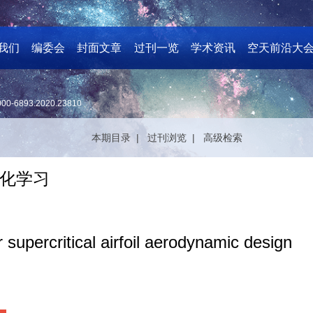
我们
编委会
封面文章
过刊一览
学术资讯
空天前沿大
000-6893.2020.23810
本期目录 |
过刊浏览 |
高级检索
化学习
supercritical airfoil aerodynamic design