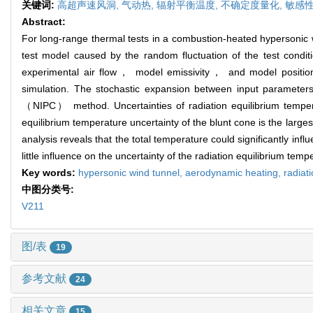
关键词:
高超声速风洞,
气动热,
辐射平衡温度,
不确定度量化,
敏感
Abstract:
For long-range thermal tests in a combustion-heated hypersonic wi
test model caused by the random fluctuation of the test conditio
experimental air flow， model emissivity， and model position a
simulation. The stochastic expansion between input parameters 
（NIPC） method. Uncertainties of radiation equilibrium temperat
equilibrium temperature uncertainty of the blunt cone is the larg
analysis reveals that the total temperature could significantly inf
little influence on the uncertainty of the radiation equilibrium tempe
Key words:
hypersonic wind tunnel,
aerodynamic heating,
radiat
中图分类号:
V211
图/表
19
参考文献
24
相关文章
15