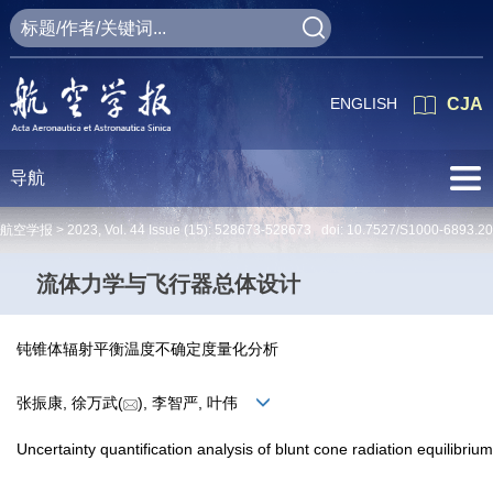
ENGLISH
CJA
导航
航空学报 >
2023
,
Vol. 44
Issue (15)
: 528673-528673 doi:
10.7527/S1000-6893.2
流体力学与飞行器总体设计
钝锥体辐射平衡温度不确定度量化分析
张振康, 徐万武(
), 李智严, 叶伟
Uncertainty quantification analysis of blunt cone radiation equilibri