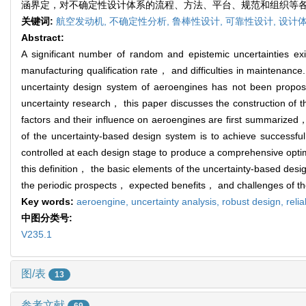
涵界定，对不确定性设计体系的流程、方法、平台、规范和组织等
关键词:
航空发动机,
不确定性分析,
鲁棒性设计,
可靠性设计,
设计
Abstract:
A significant number of random and epistemic uncertainties e
manufacturing qualification rate， and difficulties in maintenan
uncertainty design system of aeroengines has not been proposed
uncertainty research， this paper discusses the construction of t
factors and their influence on aeroengines are first summarized，
of the uncertainty-based design system is to achieve successful
controlled at each design stage to produce a comprehensive opti
this definition， the basic elements of the uncertainty-based d
the periodic prospects， expected benefits， and challenges of th
Key words:
aeroengine,
uncertainty analysis,
robust design,
reli
中图分类号:
V235.1
图/表
13
参考文献
69