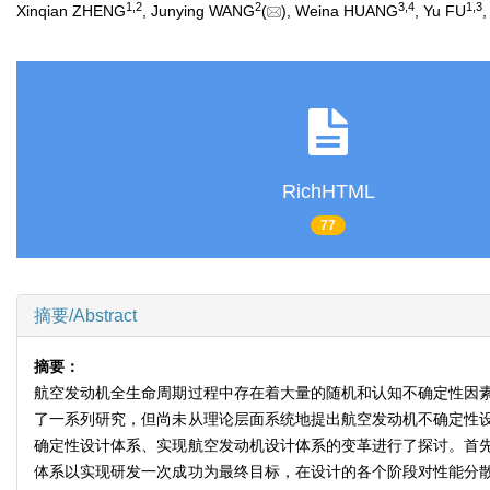
1
,
2
2
3
,
4
1
,
3
Xinqian ZHENG
, Junying WANG
(
), Weina HUANG
, Yu FU
RichHTML
77
摘要/Abstract
摘要：
航空发动机全生命周期过程中存在着大量的随机和认知不确定性因
了一系列研究，但尚未从理论层面系统地提出航空发动机不确定性
确定性设计体系、实现航空发动机设计体系的变革进行了探讨。首
体系以实现研发一次成功为最终目标，在设计的各个阶段对性能分