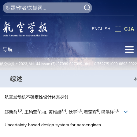
ENGLISH
CJA
导航
航空学报 >
2023
,
Vol. 44
Issue (7)
: 27099-027099 doi:
10.7527/S1000-6893.2022
综述
航空发动机不确定性设计体系探讨
1
,
2
2
3
,
4
1
,
3
5
1
,
6
郑新前
, 王钧莹
(
), 黄维娜
, 伏宇
, 程荣辉
, 熊洪洋
Uncertainty⁃based design system for aeroengines