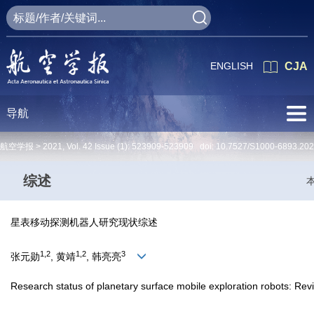
ENGLISH
CJA
导航
航空学报 >
2021
,
Vol. 42
Issue (1)
: 523909-523909 doi:
10.7527/S1000-6893.20
综述
星表移动探测机器人研究现状综述
1,2
1,2
3
张元勋
, 黄靖
, 韩亮亮
Research status of planetary surface mobile exploration robots: Rev