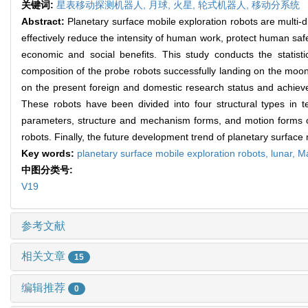
关键词:
星表移动探测机器人,
月球,
火星,
轮式机器人,
移动分系统
Abstract:
Planetary surface mobile exploration robots are multi-d
effectively reduce the intensity of human work, protect human saf
economic and social benefits. This study conducts the statist
composition of the probe robots successfully landing on the moo
on the present foreign and domestic research status and achieve
These robots have been divided into four structural types in t
parameters, structure and mechanism forms, and motion forms of 
robots. Finally, the future development trend of planetary surface
Key words:
planetary surface mobile exploration robots,
lunar,
M
中图分类号:
V19
参考文献
相关文章
15
编辑推荐
0