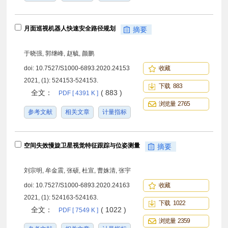
月面巡视机器人快速安全路径规划
摘要
于晓强, 郭继峰, 赵毓, 颜鹏
doi:
10.7527/S1000-6893.2020.24153
收藏
2021, (1): 524153-524153.
下载 883
全文：
( 883 )
PDF [ 4391 K ]
浏览量 2765
参考文献
相关文章
计量指标
空间失效慢旋卫星视觉特征跟踪与位姿测量
摘要
刘宗明, 牟金震, 张硕, 杜宣, 曹姝清, 张宇
doi:
10.7527/S1000-6893.2020.24163
收藏
2021, (1): 524163-524163.
下载 1022
全文：
( 1022 )
PDF [ 7549 K ]
浏览量 2359