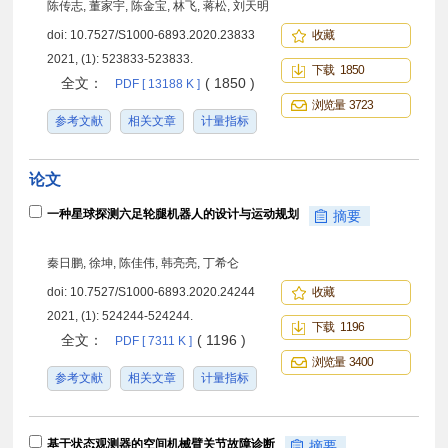
陈传志, 董家宇, 陈金宝, 林飞, 蒋松, 刘天明
doi:
10.7527/S1000-6893.2020.23833
收藏
2021, (1): 523833-523833.
下载 1850
全文：
( 1850 )
PDF [ 13188 K ]
浏览量 3723
参考文献
相关文章
计量指标
论文
一种星球探测六足轮腿机器人的设计与运动规划
摘要
秦日鹏, 徐坤, 陈佳伟, 韩亮亮, 丁希仑
doi:
10.7527/S1000-6893.2020.24244
收藏
2021, (1): 524244-524244.
下载 1196
全文：
( 1196 )
PDF [ 7311 K ]
浏览量 3400
参考文献
相关文章
计量指标
基于状态观测器的空间机械臂关节故障诊断
摘要