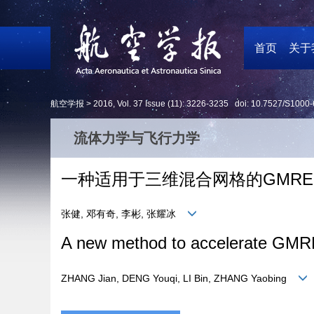
首页
关于
航空学报 >
2016
,
Vol. 37
Issue (11)
: 3226-3235 doi:
10.7527/S1000-
流体力学与飞行力学
一种适用于三维混合网格的GMR
张健, 邓有奇, 李彬, 张耀冰
A new method to accelerate GMRES
ZHANG Jian, DENG Youqi, LI Bin, ZHANG Yaobing