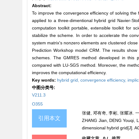
Abstract:
To improve the convergence efficiency of solving the f
applied to a three-dimentional hybrid grid Navier-St
computation toolkit portable, extensible toolkit for sc
stabilize the scheme. In order to accelerate the conv
system matrix's nonzero elements are clustered close
Prediction Workshop model CRM. The results show g
schemes. The GMRES method developed in this pap
compared with LU-SGS method. Moreover, the method h
improves the computational efficiency.
Key words:
hybrid grid,
convergence efficiency,
impli
中图分类号:
V211.3
O355
张健, 邓有奇, 李彬, 张耀冰. 一
引用本文
ZHANG Jian, DENG Youqi, LI
dimensional hybrid grid[J
收藏文章
0
/
推荐