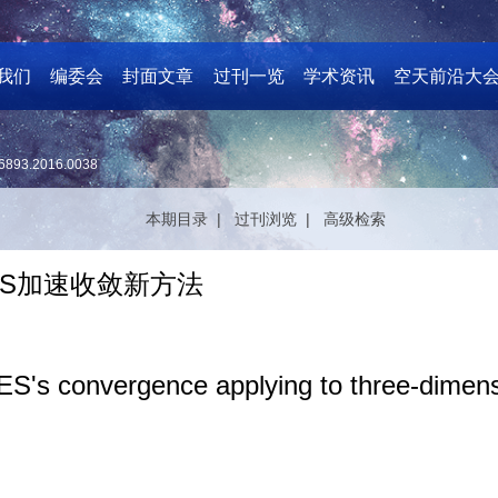
我们
编委会
封面文章
过刊一览
学术资讯
空天前沿大
6893.2016.0038
本期目录 |
过刊浏览 |
高级检索
ES加速收敛新方法
's convergence applying to three-dimensi