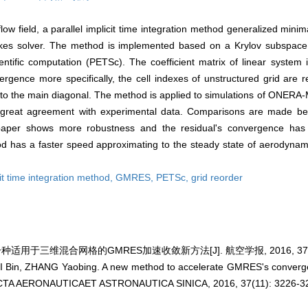
low field, a parallel implicit time integration method generalized mini
okes solver. The method is implemented based on a Krylov subspace so
ientific computation (PETSc). The coefficient matrix of linear system i
ergence more specifically, the cell indexes of unstructured grid are 
 to the main diagonal. The method is applied to simulations of ONERA
reat agreement with experimental data. Comparisons are made betwe
er shows more robustness and the residual's convergence has a
as a faster speed approximating to the steady state of aerodynamic c
cit time integration method,
GMRES,
PETSc,
grid reorder
种适用于三维混合网格的GMRES加速收敛新方法[J]. 航空学报, 2016, 37(11)
 Bin, ZHANG Yaobing. A new method to accelerate GMRES's convergen
]. ACTA AERONAUTICAET ASTRONAUTICA SINICA, 2016, 37(11): 3226-3