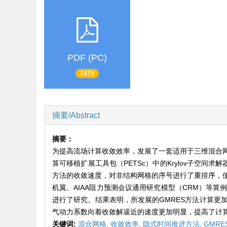
PDF (PC)
1479
摘要/Abstract
摘要：
为提高流场计算收敛效率，发展了一套适用于三维混合网格N
算可移植扩展工具包（PETSc）中的Krylov子空
方法的收敛速度，对非结构网格的序号进行了重排序，使得
机翼、AIAA阻力预测会议通用研究模型（CRM）等
进行了研究。结果表明，所发展的GMRES方法计算更加稳定，残差
气动力系数向着收敛解逼近的速度更加明显，提高了计
关键词:
混合网格,
收敛效率,
隐式时间推进方法,
GMRE