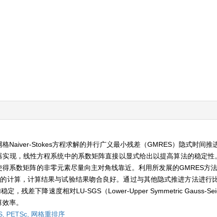
aiver-Stokes方程求解的并行广义最小残差（GMRES）隐式时间
间求解器实现，线性方程系统中的系数矩阵直接以显式给出以提高算法的稳定性
系数矩阵的非零元素尽量向主对角线靠近。利用所发展的GMRES方法，完
算例的计算，计算结果与试验结果吻合良好。通过与其他隐式推进方法进行
下降速度相对LU-SGS（Lower-Upper Symmetric Gauss-S
算效率。
S,
PETSc,
网格重排序