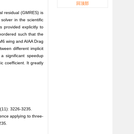
回顶部
mal residual (GMRES) is
lver in the scientific
s provided explicitly to
reordered such that the
-M6 wing and AIAA Drag
en different implicit
 significant speedup
oefficient. It greatly
: 3226-3235.
ce applying to three-
235.