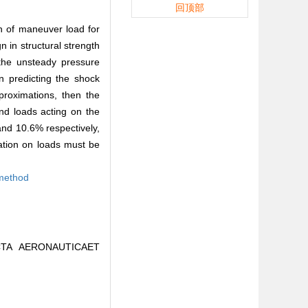
回顶部
h of maneuver load for
n in structural strength
the unsteady pressure
n predicting the shock
proximations, then the
and loads acting on the
and 10.6% respectively,
mation on loads must be
 method
. ACTA AERONAUTICAET