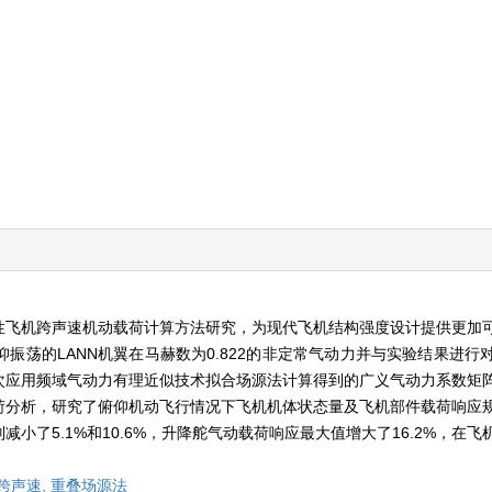
性飞机跨声速机动载荷计算方法研究，为现代飞机结构强度设计提供更加
振荡的LANN机翼在马赫数为0.822的非定常气动力并与实验结果进行
次应用频域气动力有理近似技术拟合场源法计算得到的广义气动力系数矩
荷分析，研究了俯仰机动飞行情况下飞机机体状态量及飞机部件载荷响应
小了5.1%和10.6%，升降舵气动载荷响应最大值增大了16.2%，在
跨声速,
重叠场源法