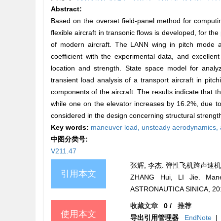
Abstract:
Based on the overset field-panel method for computi
flexible aircraft in transonic flows is developed, for th
of modern aircraft. The LANN wing in pitch mode 
coefficient with the experimental data, and excellen
location and strength. State space model for analy
transient load analysis of a transport aircraft in pit
components of the aircraft. The results indicate that 
while one on the elevator increases by 16.2%, due to 
considered in the design concerning structural strength
Key words:
maneuver load,
unsteady aerodynamics,
中图分类号:
V211.47
张辉, 李杰. 弹性飞机跨声速机动载荷计
引用本文
ZHANG Hui, LI Jie. Maneu
ASTRONAUTICA SINICA, 2016
收藏文章
0
/
推荐
使用本文
导出引用管理器
EndNote
|