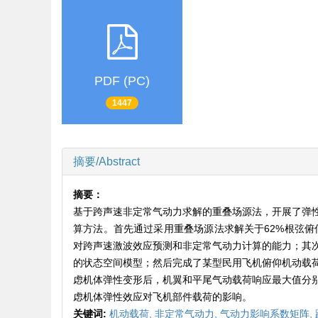
PDF (PC)
1447
摘要/Abstract
摘要：
基于跨声速非定常气动力求解的重叠场源法，开展了弹
算方法。首先通过采用重叠场源法求解关于62%根弦俯仰
对跨声速激波效应预测和非定常气动力计算的能力；其
的状态空间模型；然后完成了某型民用飞机俯仰机动载
虑机体弹性变形后，机翼和平尾气动载荷响应最大值分别减
虑机体弹性效应对飞机部件载荷的影响。
关键词:
机动载荷,
非定常气动力,
气动力影响系数矩阵,