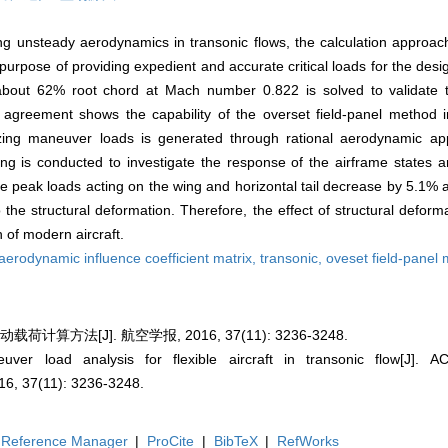
ng unsteady aerodynamics in transonic flows, the calculation approac
e purpose of providing expedient and accurate critical loads for the desig
about 62% root chord at Mach number 0.822 is solved to validate 
t agreement shows the capability of the overset field-panel method i
zing maneuver loads is generated through rational aerodynamic ap
ching is conducted to investigate the response of the airframe states 
the peak loads acting on the wing and horizontal tail decrease by 5.1% 
the structural deformation. Therefore, the effect of structural defor
 of modern aircraft.
aerodynamic influence coefficient matrix,
transonic,
oveset field-panel
算方法[J]. 航空学报, 2016, 37(11): 3236-3248.
ver load analysis for flexible aircraft in transonic flow[J]
, 37(11): 3236-3248.
Reference Manager
|
ProCite
|
BibTeX
|
RefWorks