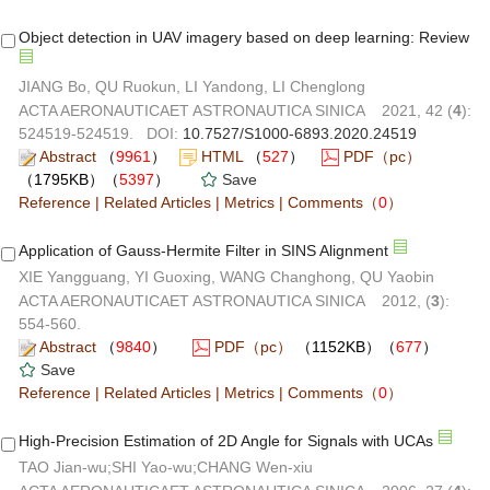
Object detection in UAV imagery based on deep learning: Review
JIANG Bo, QU Ruokun, LI Yandong, LI Chenglong
ACTA AERONAUTICAET ASTRONAUTICA SINICA 2021, 42 (
4
):
524519-524519. DOI:
10.7527/S1000-6893.2020.24519
Abstract
（
9961
）
HTML
（
527
）
PDF（pc）
（1795KB）（
5397
）
Save
Reference
|
Related Articles
|
Metrics
|
Comments
（
0
）
Application of Gauss-Hermite Filter in SINS Alignment
XIE Yangguang, YI Guoxing, WANG Changhong, QU Yaobin
ACTA AERONAUTICAET ASTRONAUTICA SINICA 2012, (
3
):
554-560.
Abstract
（
9840
）
PDF（pc）
（1152KB）（
677
）
Save
Reference
|
Related Articles
|
Metrics
|
Comments
（
0
）
High-Precision Estimation of 2D Angle for Signals with UCAs
TAO Jian-wu;SHI Yao-wu;CHANG Wen-xiu