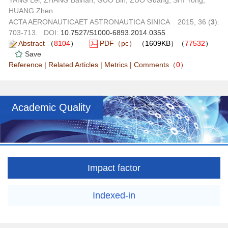
YANG Lei, ZHANG Bainan, GUO Bin, ZUO Guang, SHI Yong,
HUANG Zhen
ACTA AERONAUTICAET ASTRONAUTICA SINICA 2015, 36 (
3
):
703-713. DOI:
10.7527/S1000-6893.2014.0355
Abstract
（
8104
）
PDF（pc）
（1609KB）（
77532
）
Save
Reference
|
Related Articles
|
Metrics
|
Comments
（
0
）
Academic Quality
Impact factor
Indexed-in