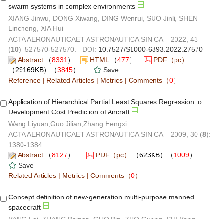
swarm systems in complex environments
XIANG Jinwu, DONG Xiwang, DING Wenrui, SUO Jinli, SHEN
Lincheng, XIA Hui
ACTA AERONAUTICAET ASTRONAUTICA SINICA 2022, 43
(
10
): 527570-527570. DOI:
10.7527/S1000-6893.2022.27570
Abstract
（
8331
）
HTML
（
477
）
PDF（pc）
（29169KB）（
3845
）
Save
Reference
|
Related Articles
|
Metrics
|
Comments
（
0
）
Application of Hierarchical Partial Least Squares Regression to
Development Cost Prediction of Aircraft
Wang Liyuan;Guo Jilian;Zhang Hengxi
ACTA AERONAUTICAET ASTRONAUTICA SINICA 2009, 30 (
8
):
1380-1384.
Abstract
（
8127
）
PDF（pc）
（623KB）（
1009
）
Save
Related Articles
|
Metrics
|
Comments
（
0
）
Concept definition of new-generation multi-purpose manned
spacecraft