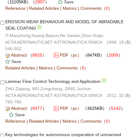
（11105KB）（
2907
）
Save
Reference
|
Related Articles
|
Metrics
|
Comments
（
0
）
EROSION WEAR BEHAVIOUR AND MODEL OF ABRADABLE
SEAL COATING
Yi Maozhong;Huang Baiyun;He Jiawen;Zhou Huijiu
ACTA AERONAUTICAET ASTRONAUTICA SINICA 1998, 19 (
5
):
546-552.
Abstract
（
8925
）
PDF（pc）
（847KB）（
2009
）
Save
Related Articles
|
Metrics
|
Comments
（
0
）
Laminar Flow Control Technology and Application
ZHU Ziqiang, WU Zongcheng, DING Juchun
ACTA AERONAUTICAET ASTRONAUTICA SINICA 2011, 32 (
5
):
765-784.
Abstract
（
8477
）
PDF（pc）
（3625KB）（
5142
）
Save
Reference
|
Related Articles
|
Metrics
|
Comments
（
0
）
Key technologies for autonomous cooperation of unmanned