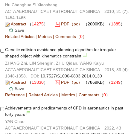
Hu Changhua;Si Xiaosheng
ACTA AERONAUTICAET ASTRONAUTICA SINICA 2010, 31 (
7
):
1454-1465.
Abstract
（
14275
）
PDF（pc）
（2000KB）（
1385
）
Save
Related Articles
|
Metrics
|
Comments
（
0
）
Genetic collision avoidance planning algorithm for irregular
shaped object with kinematics constraint
ZHANG Zhi, LIN Shenglin, ZHU Qidan, WANG Kaiyu
ACTA AERONAUTICAET ASTRONAUTICA SINICA 2015, 36 (
4
):
1348-1358. DOI:
10.7527/S1000-6893.2014.0130
Abstract
（
13830
）
PDF（pc）
（7869KB）（
1249
）
Save
Reference
|
Related Articles
|
Metrics
|
Comments
（
0
）
Achievements and predicaments of CFD in aeronautics in past
forty years
YAN Chao
ACTA AERONAUTICAET ASTRONAUTICA SINICA 2022, 43