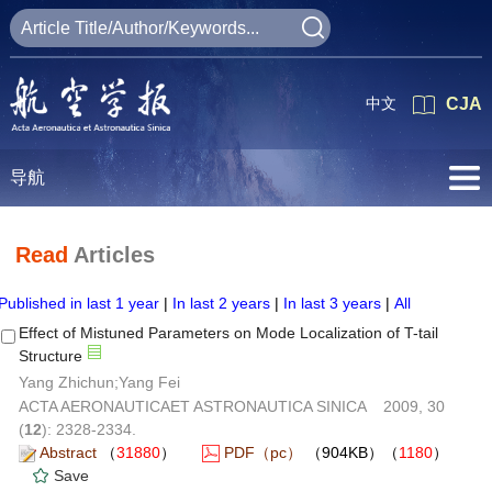
中文
CJA
导航
Read
Articles
Published in last 1 year
|
In last 2 years
|
In last 3 years
|
All
Effect of Mistuned Parameters on Mode Localization of T-tail
Structure
Yang Zhichun;Yang Fei
ACTA AERONAUTICAET ASTRONAUTICA SINICA 2009, 30
(
12
): 2328-2334.
Abstract
（
31880
）
PDF（pc）
（904KB）（
1180
）
Save