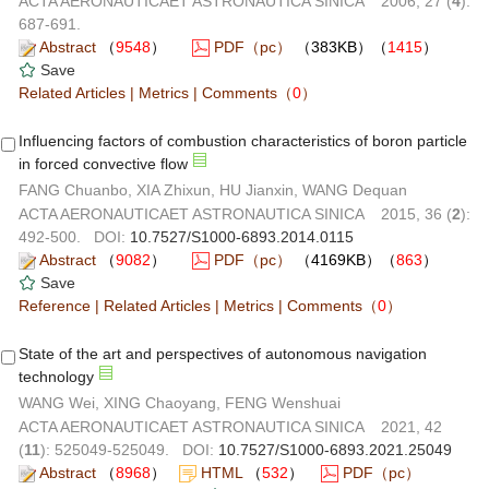
ACTA AERONAUTICAET ASTRONAUTICA SINICA 2006, 27 (
4
):
687-691.
Abstract
（
9548
）
PDF（pc）
（383KB）（
1415
）
Save
Related Articles
|
Metrics
|
Comments
（
0
）
Influencing factors of combustion characteristics of boron particle
in forced convective flow
FANG Chuanbo, XIA Zhixun, HU Jianxin, WANG Dequan
ACTA AERONAUTICAET ASTRONAUTICA SINICA 2015, 36 (
2
):
492-500. DOI:
10.7527/S1000-6893.2014.0115
Abstract
（
9082
）
PDF（pc）
（4169KB）（
863
）
Save
Reference
|
Related Articles
|
Metrics
|
Comments
（
0
）
State of the art and perspectives of autonomous navigation
technology
WANG Wei, XING Chaoyang, FENG Wenshuai
ACTA AERONAUTICAET ASTRONAUTICA SINICA 2021, 42
(
11
): 525049-525049. DOI:
10.7527/S1000-6893.2021.25049
Abstract
（
8968
）
HTML
（
532
）
PDF（pc）