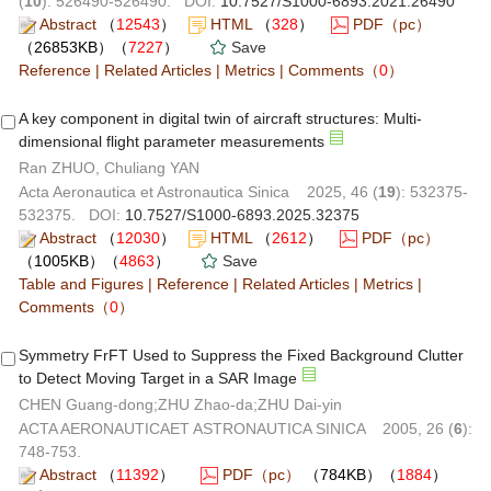
(
10
): 526490-526490. DOI:
10.7527/S1000-6893.2021.26490
Abstract
（
12543
）
HTML
（
328
）
PDF（pc）
（26853KB）（
7227
）
Save
Reference
|
Related Articles
|
Metrics
|
Comments
（
0
）
A key component in digital twin of aircraft structures: Multi-
dimensional flight parameter measurements
Ran ZHUO, Chuliang YAN
Acta Aeronautica et Astronautica Sinica 2025, 46 (
19
): 532375-
532375. DOI:
10.7527/S1000-6893.2025.32375
Abstract
（
12030
）
HTML
（
2612
）
PDF（pc）
（1005KB）（
4863
）
Save
Table and Figures
|
Reference
|
Related Articles
|
Metrics
|
Comments
（
0
）
Symmetry FrFT Used to Suppress the Fixed Background Clutter
to Detect Moving Target in a SAR Image
CHEN Guang-dong;ZHU Zhao-da;ZHU Dai-yin
ACTA AERONAUTICAET ASTRONAUTICA SINICA 2005, 26 (
6
):
748-753.
Abstract
（
11392
）
PDF（pc）
（784KB）（
1884
）