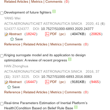
Related Articles
|
Metrics
|
Comments
（
0
）
Development of future fighters
YANG Wei
ACTA AERONAUTICAET ASTRONAUTICA SINICA 2020, 41 (
6
):
524377-524377. DOI:
10.7527/S1000-6893.2020.24377
Abstract
（
18242
）
PDF（pc）
（4047KB）（
20826
）
Save
Reference
|
Related Articles
|
Metrics
|
Comments
（
0
）
Kriging surrogate model and its application to design
optimization: A review of recent progress
HAN Zhonghua
ACTA AERONAUTICAET ASTRONAUTICA SINICA 2016, 37
(
11
): 3197-3225. DOI:
10.7527/S1000-6893.2016.0083
Abstract
（
16447
）
PDF（pc）
（9181KB）（
9465
）
Save
Reference
|
Related Articles
|
Metrics
|
Comments
（
0
）
Real-time Parameters Estimation of Inertial Platform’s
HealthCondition Based on Belief Rule Base