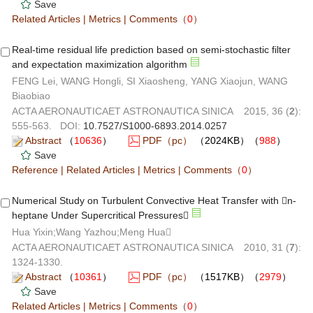
Save
Related Articles
|
Metrics
|
Comments
（
0
）
Real-time residual life prediction based on semi-stochastic filter
and expectation maximization algorithm
FENG Lei, WANG Hongli, SI Xiaosheng, YANG Xiaojun, WANG
Biaobiao
ACTA AERONAUTICAET ASTRONAUTICA SINICA 2015, 36 (
2
):
555-563. DOI:
10.7527/S1000-6893.2014.0257
Abstract
（
10636
）
PDF（pc）
（2024KB）（
988
）
Save
Reference
|
Related Articles
|
Metrics
|
Comments
（
0
）
Numerical Study on Turbulent Convective Heat Transfer with n-
heptane Under Supercritical Pressures
Hua Yixin;Wang Yazhou;Meng Hua
ACTA AERONAUTICAET ASTRONAUTICA SINICA 2010, 31 (
7
):
1324-1330.
Abstract
（
10361
）
PDF（pc）
（1517KB）（
2979
）
Save
Related Articles
|
Metrics
|
Comments
（
0
）