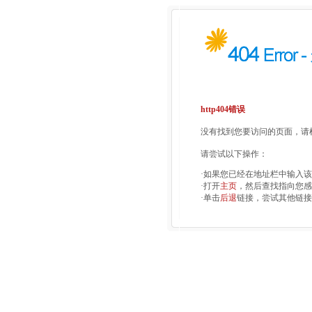
http404错误
没有找到您要访问的页面，请检
请尝试以下操作：
·如果您已经在地址栏中输入
·打开
主页
，然后查找指向您感
·单击
后退
链接，尝试其他链接