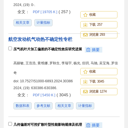
2024, (19): 0-.
全文：
( 257 )
PDF [ 19705 K ]
收藏
相关文章
计量指标
下载 257
浏览量 293
航空发动机气动热不确定性专栏
压气机叶片加工偏差的不确定性效应研究进展
摘要
高丽敏, 王浩浩, 黄维娜, 罗秋生, 李瑞宇, 杨光, 但玥, 马驰, 吴宝海, 罗佳
收藏
奇
doi:
10.7527/S1000-6893.2024.30386
下载 3045
2024, (19): 630386-630386.
浏览量 1274
全文：
( 3045 )
PDF [ 5450 K ]
数据和表
参考文献
相关文章
计量指标
几何偏差对可控扩散叶型性能影响规律及机理
摘要