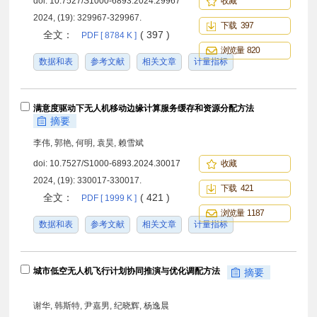
doi:
10.7527/S1000-6893.2024.29967
收藏
2024, (19): 329967-329967.
下载 397
全文：
( 397 )
PDF [ 8784 K ]
浏览量 820
数据和表
参考文献
相关文章
计量指标
满意度驱动下无人机移动边缘计算服务缓存和资源分配方法
摘要
李伟, 郭艳, 何明, 袁昊, 赖雪斌
doi:
10.7527/S1000-6893.2024.30017
收藏
2024, (19): 330017-330017.
下载 421
全文：
( 421 )
PDF [ 1999 K ]
浏览量 1187
数据和表
参考文献
相关文章
计量指标
城市低空无人机飞行计划协同推演与优化调配方法
摘要
谢华, 韩斯特, 尹嘉男, 纪晓辉, 杨逸晨