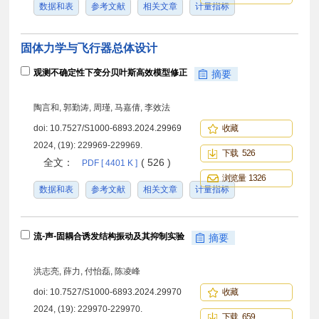
数据和表
参考文献
相关文章
计量指标
固体力学与飞行器总体设计
观测不确定性下变分贝叶斯高效模型修正
摘要
陶言和, 郭勤涛, 周瑾, 马嘉倩, 李效法
doi:
10.7527/S1000-6893.2024.29969
收藏
2024, (19): 229969-229969.
下载 526
全文：
( 526 )
PDF [ 4401 K ]
浏览量 1326
数据和表
参考文献
相关文章
计量指标
流⁃声⁃固耦合诱发结构振动及其抑制实验
摘要
洪志亮, 薛力, 付怡磊, 陈凌峰
doi:
10.7527/S1000-6893.2024.29970
收藏
2024, (19): 229970-229970.
下载 659