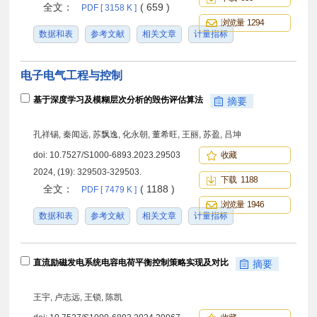
全文：
( 659 )
PDF [ 3158 K ]
浏览量 1294
数据和表
参考文献
相关文章
计量指标
电子电气工程与控制
基于深度学习及模糊层次分析的毁伤评估算法
摘要
孔祥锡, 秦闻远, 苏飘逸, 化永朝, 董希旺, 王丽, 苏盈, 吕坤
doi:
10.7527/S1000-6893.2023.29503
收藏
2024, (19): 329503-329503.
下载 1188
全文：
( 1188 )
PDF [ 7479 K ]
浏览量 1946
数据和表
参考文献
相关文章
计量指标
直流励磁发电系统电容电荷平衡控制策略实现及对比
摘要
王宇, 卢志远, 王锁, 陈凯