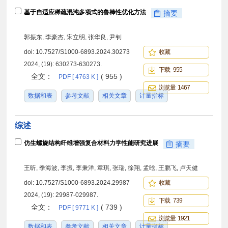
基于自适应稀疏混沌多项式的鲁棒性优化方法
摘要
郭振东, 李豪杰, 宋立明, 张华良, 尹钊
doi:
10.7527/S1000-6893.2024.30273
收藏
2024, (19): 630273-630273.
下载 955
全文：
( 955 )
PDF [ 4763 K ]
浏览量 1467
数据和表
参考文献
相关文章
计量指标
综述
仿生螺旋结构纤维增强复合材料力学性能研究进展
摘要
王昕, 季海波, 李振, 李秉洋, 章琪, 张瑞, 徐翔, 孟晗, 王鹏飞, 卢天健
doi:
10.7527/S1000-6893.2024.29987
收藏
2024, (19): 29987-029987.
下载 739
全文：
( 739 )
PDF [ 9771 K ]
浏览量 1921
数据和表
参考文献
相关文章
计量指标