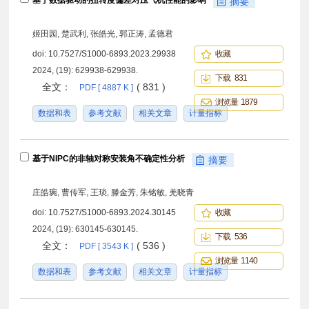
基于数据驱动的扭转度偏差对压气机性能的影响
摘要
姬田园, 楚武利, 张皓光, 郭正涛, 孟德君
doi:
10.7527/S1000-6893.2023.29938
收藏
2024, (19): 629938-629938.
下载 831
全文：
( 831 )
PDF [ 4887 K ]
浏览量 1879
数据和表
参考文献
相关文章
计量指标
基于NIPC的非轴对称安装角不确定性分析
摘要
庄皓琬, 曹传军, 王琰, 滕金芳, 朱铭敏, 羌晓青
doi:
10.7527/S1000-6893.2024.30145
收藏
2024, (19): 630145-630145.
下载 536
全文：
( 536 )
PDF [ 3543 K ]
浏览量 1140
数据和表
参考文献
相关文章
计量指标