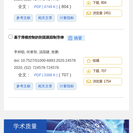
下载 804
全文：
( 804 )
PDF [ 4749 K ]
浏览量 2451
参考文献
相关文章
计量指标
基于滑模控制的剖面跟踪制导律
摘要
李帅聪, 何睿智, 汤国建, 敖鹏
doi:
10.7527/S1000-6893.2020.24578
收藏
2020, (S2): 724578-724578.
下载 707
全文：
( 707 )
PDF [ 3388 K ]
浏览量 1754
参考文献
相关文章
计量指标
学术质量