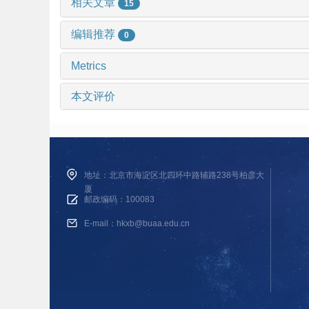
相关文章
15
编辑推荐
0
Metrics
本文评价
地址：北京市海淀区北四环中路辅路238号柏彦大
厦
邮政编码：100083
E-mail：hkxb@buaa.edu.cn