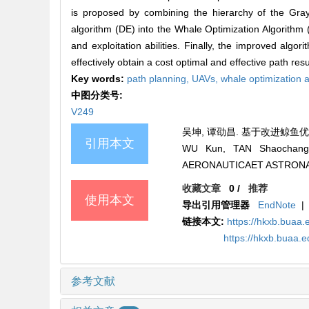
is proposed by combining the hierarchy of the Gray
algorithm (DE) into the Whale Optimization Algorithm
and exploitation abilities. Finally, the improved alg
effectively obtain a cost optimal and effective path res
Key words:
path planning,
UAVs,
whale optimization 
中图分类号:
V249
吴坤, 谭劭昌. 基于改进鲸鱼优化算法
引用本文
WU Kun, TAN Shaochang. 
AERONAUTICAET ASTRONAUT
收藏文章
0
/
推荐
使用本文
导出引用管理器
EndNote
|
链接本文:
https://hkxb.bua
https://hkxb.buaa
参考文献