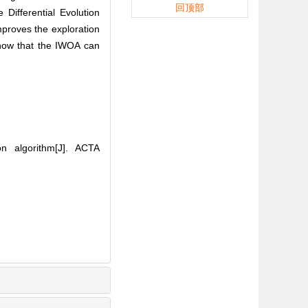
回顶部
Differential Evolution
mproves the exploration
 show that the IWOA can
 algorithm[J]. ACTA