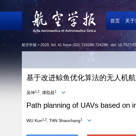
首页
关于
航空学报 >
2020
,
Vol. 41
Issue (S2)
: 724286-724286 doi:
10.7527/S
基于改进鲸鱼优化算法的无人机航
1,2
1
吴坤
, 谭劭昌
Path planning of UAVs based on i
1,2
1
WU Kun
, TAN Shaochang