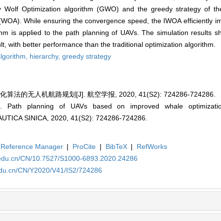
 Wolf Optimization algorithm (GWO) and the greedy strategy of the 
 (WOA). While ensuring the convergence speed, the IWOA efficiently i
orithm is applied to the path planning of UAVs. The simulation results
ult, with better performance than the traditional optimization algorithm.
algorithm,
hierarchy,
greedy strategy
的无人机航路规划[J]. 航空学报, 2020, 41(S2): 724286-724286.
Path planning of UAVs based on improved whale optimization
ICA SINICA, 2020, 41(S2): 724286-724286.
Reference Manager
|
ProCite
|
BibTeX
|
RefWorks
a.edu.cn/CN/10.7527/S1000-6893.2020.24286
.edu.cn/CN/Y2020/V41/IS2/724286