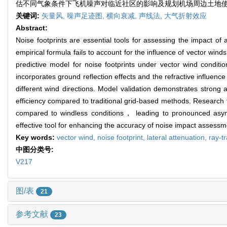
估不同气象条件下飞机噪声对临近社区的影响及规划机场周边土地
关键词:
矢量风,
噪声足迹图,
横向衰减,
声线法,
大气折射效应
Abstract:
Noise footprints are essential tools for assessing the impact
empirical formula fails to account for the influence of vector winds
predictive model for noise footprints under vector wind condi
incorporates ground reflection effects and the refractive influen
different wind directions. Model validation demonstrates strong
efficiency compared to traditional grid-based methods. Research fi
compared to windless conditions， leading to pronounced asymm
effective tool for enhancing the accuracy of noise impact assess
Key words:
vector wind,
noise footprint,
lateral attenuation,
ray-t
中图分类号:
V217
图/表
21
参考文献
23