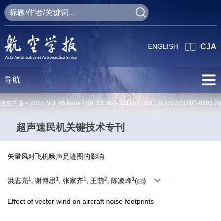
ENGLISH
CJA
导航
航空学报 >
2025
,
Vol. 46
Issue (20)
: 331957-331957 doi:
10.7527/S1000-6893.2
超声速民机关键技术专刊
矢量风对飞机噪声足迹图的影响
1
1
1
2
1
洪志亮
, 谢博思
, 张家齐
, 王萌
, 陈凌峰
(
)
Effect of vector wind on aircraft noise footprints