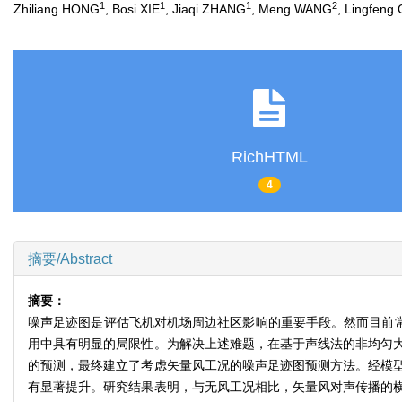
1
1
1
2
Zhiliang HONG
, Bosi XIE
, Jiaqi ZHANG
, Meng WANG
, Lingfeng
RichHTML
4
摘要/Abstract
摘要：
噪声足迹图是评估飞机对机场周边社区影响的重要手段。然而目前常
用中具有明显的局限性。为解决上述难题，在基于声线法的非均匀
的预测，最终建立了考虑矢量风工况的噪声足迹图预测方法。经模
有显著提升。研究结果表明，与无风工况相比，矢量风对声传播的