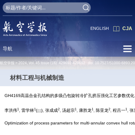
ENGLISH
CJA
导航
航空学报 >
2024
,
Vol. 45
Issue (16)
: 429692-429692 doi:
10.7527/S1000-6893.2
材料工程与机械制造
GH4169高温合金孔结构的多级凸包旋转冷扩孔挤压强化工艺参数优化
1
1
2
1
1
2
1
李洪伟
, 雷学林
(
), 张成成
, 汤超宗
, 康胜龙
, 陈亚龙
, 程吕一
, 
Optimization of process parameters for multi⁃annular convex hull ro