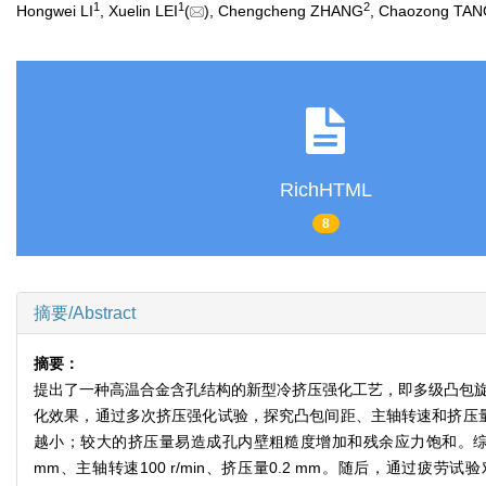
1
1
2
Hongwei LI
, Xuelin LEI
(
), Chengcheng ZHANG
, Chaozong TA
RichHTML
8
摘要/Abstract
摘要：
提出了一种高温合金含孔结构的新型冷挤压强化工艺，即多级凸包旋转
化效果，通过多次挤压强化试验，探究凸包间距、主轴转速和挤压
越小；较大的挤压量易造成孔内壁粗糙度增加和残余应力饱和。综
mm、主轴转速100 r/min、挤压量0.2 mm。随后，通过