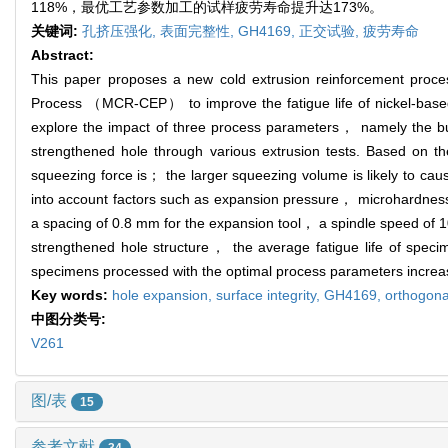
118%，最优工艺参数加工的试样疲劳寿命提升达173%。
关键词:
孔挤压强化,
表面完整性,
GH4169,
正交试验,
疲劳寿命
Abstract:
This paper proposes a new cold extrusion reinforcement proces
Process （MCR-CEP） to improve the fatigue life of nickel-based
explore the impact of three process parameters， namely the bu
strengthened hole through various extrusion tests. Based on 
squeezing force is； the larger squeezing volume is likely to cause
into account factors such as expansion pressure， microhardnes
a spacing of 0.8 mm for the expansion tool， a spindle speed of 
strengthened hole structure， the average fatigue life of spe
specimens processed with the optimal process parameters incre
Key words:
hole expansion,
surface integrity,
GH4169,
orthogona
中图分类号:
V261
图/表
15
参考文献
34