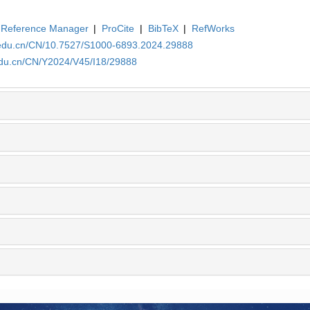
Reference Manager
|
ProCite
|
BibTeX
|
RefWorks
a.edu.cn/CN/10.7527/S1000-6893.2024.29888
edu.cn/CN/Y2024/V45/I18/29888