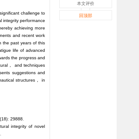
本文评价
significant challenge to
回顶部
al integrity performance
 thereby achieving more
ements and recent work
the past years of this
tigue life of advanced
owards the progress and
ctural， and techniques
sents suggestions and
autical structures， in
: 29888.
al integrity of novel
.