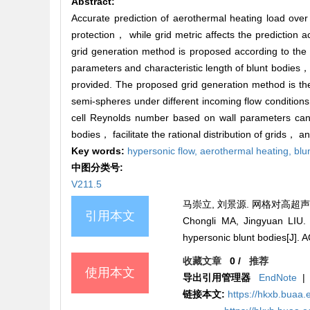
Abstract:
Accurate prediction of aerothermal heating load over 
protection， while grid metric affects the prediction a
grid generation method is proposed according to th
parameters and characteristic length of blunt bodies
provided. The proposed grid generation method is the
semi-spheres under different incoming flow condition
cell Reynolds number based on wall parameters can s
bodies， facilitate the rational distribution of grids， a
Key words:
hypersonic flow,
aerothermal heating,
blu
中图分类号:
V211.5
马崇立, 刘景源. 网格对高超声速钝
引用本文
Chongli MA, Jingyuan LIU. E
hypersonic blunt bodies[J
收藏文章
0
/
推荐
使用本文
导出引用管理器
EndNote
|
链接本文:
https://hkxb.bua