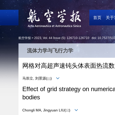
首页
关于
航空学报 >
2023
,
Vol. 44
Issue (5)
: 126710-126710 doi:
10.7527/S1
流体力学与飞行力学
网格对高超声速钝头体表面热流数
马崇立, 刘景源(
)
Effect of grid strategy on numeric
bodies
Chongli MA, Jingyuan LIU(
)