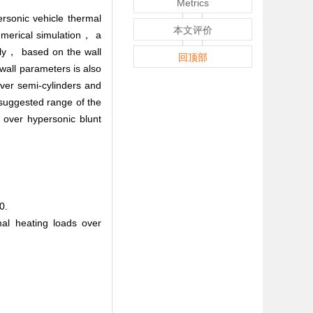
Metrics
ersonic vehicle thermal
本文评价
numerical simulation， a
ely， based on the wall
回顶部
wall parameters is also
ver semi-cylinders and
 suggested range of the
 over hypersonic blunt
0.
mal heating loads over