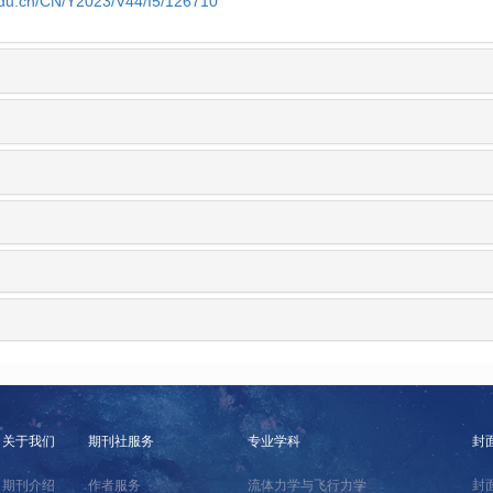
edu.cn/CN/Y2023/V44/I5/126710
关于我们
期刊社服务
专业学科
封
期刊介绍
作者服务
流体力学与飞行力学
封