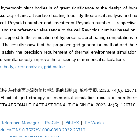
hypersonic blunt bodies is of great significance to the design of hyp
ccuracy of aircraft surface heating load. By theoretical analysis and 
e cell Reynolds number and freestream Reynolds number， respectiv
， and the reference value range of the cell Reynolds number based on 
n applied to the simulation of hypersonic aeroheating computations o
s. The results show that the proposed grid generation method and the
atisfy the precision requirement of thermal environment simulation
nd simultaneously improve the efficiency of numerical calculations.
nt body,
error analysis,
grid metric
头体表面热流数值模拟结果的影响[J]. 航空学报, 2023, 44(5): 12671
ffect of grid strategy on numerical simulation results of aerother
]. ACTA AERONAUTICAET ASTRONAUTICA SINICA, 2023, 44(5): 126710.
Reference Manager
|
ProCite
|
BibTeX
|
RefWorks
a.edu.cn/CN/10.7527/S1000-6893.2022.26710