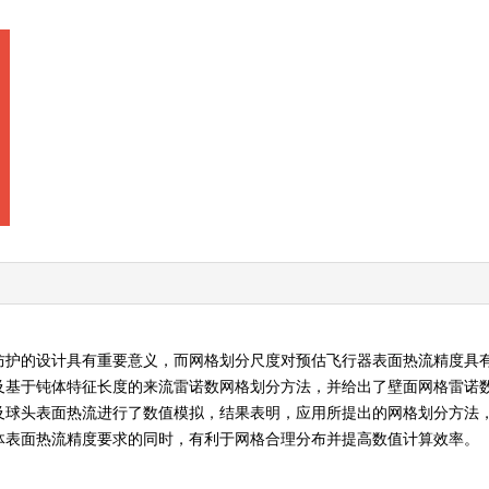
防护的设计具有重要意义，而网格划分尺度对预估飞行器表面热流精度具
及基于钝体特征长度的来流雷诺数网格划分方法，并给出了壁面网格雷诺
及球头表面热流进行了数值模拟，结果表明，应用所提出的网格划分方法
体表面热流精度要求的同时，有利于网格合理分布并提高数值计算效率。