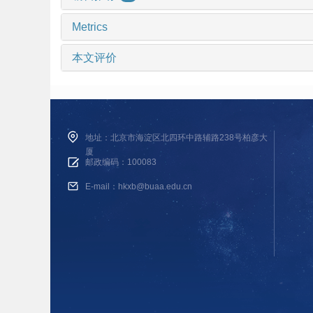
Metrics
本文评价
地址：北京市海淀区北四环中路辅路238号柏彦大
厦
邮政编码：100083
E-mail：hkxb@buaa.edu.cn