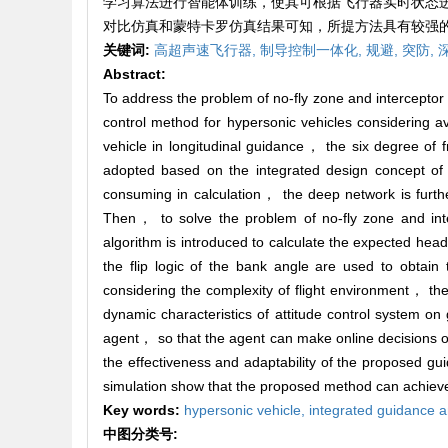
学习算法进行智能体训练，使其可根据飞行器实时状态
对比仿真和蒙特卡罗仿真结果可知，所提方法具有较强
关键词:
高超声速飞行器,
制导控制一体化,
规避,
突防,
Abstract:
To address the problem of no-fly zone and interceptor
control method for hypersonic vehicles considering 
vehicle in longitudinal guidance， the six degree of 
adopted based on the integrated design concept of g
consuming in calculation， the deep network is furthe
Then， to solve the problem of no-fly zone and in
algorithm is introduced to calculate the expected head
the flip logic of the bank angle are used to obtai
considering the complexity of flight environment， the
dynamic characteristics of attitude control system o
agent， so that the agent can make online decisions o
the effectiveness and adaptability of the proposed g
simulation show that the proposed method can achiev
Key words:
hypersonic vehicle,
integrated guidance a
中图分类号: