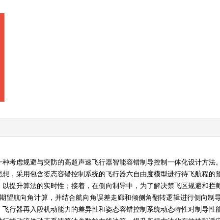
一种考虑规避与突防的高超声速飞行器智能容错制导控制一体化设计方法
思想，采用包含姿态容错控制系统的飞行器六自由度模型进行待飞航程的
，以提升算法的实时性；接着，在侧向制导中，为了解决禁飞区规避和拦
器期望航向角计算，并结合航向角误差走廊和倾侧角翻转逻辑进行侧向制
、飞行器再入段机动能力的差异性和姿态容错控制系统动态特性对制导性