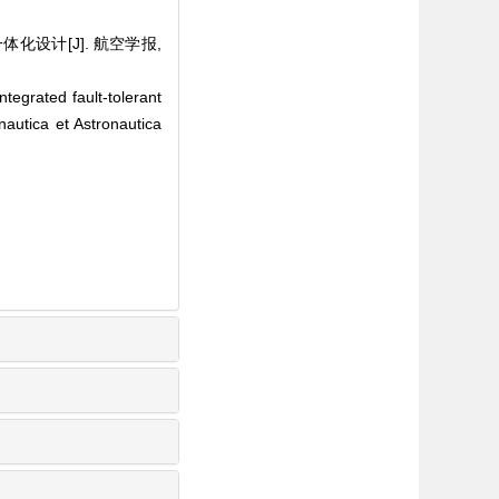
化设计[J]. 航空学报,
grated fault-tolerant
nautica et Astronautica