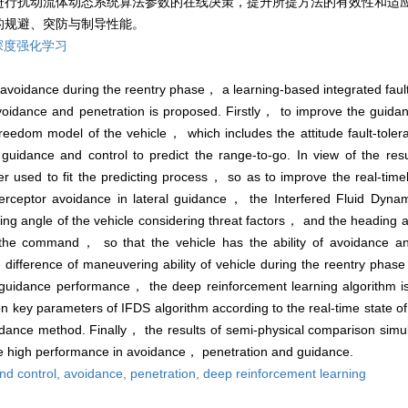
进行扰动流体动态系统算法参数的在线决策，提升所提方法的有效性和适
的规避、突防与制导性能。
深度强化学习
 avoidance during the reentry phase， a learning-based integrated faul
avoidance and penetration is proposed. Firstly， to improve the guida
freedom model of the vehicle， which includes the attitude fault-tole
uidance and control to predict the range-to-go. In view of the resu
r used to fit the predicting process， so as to improve the real-timel
terceptor avoidance in lateral guidance， the Interfered Fluid D
ing angle of the vehicle considering threat factors， and the heading a
n the command， so that the vehicle has the ability of avoidance 
 difference of maneuvering ability of vehicle during the reentry phas
n guidance performance， the deep reinforcement learning algorithm is
n key parameters of IFDS algorithm according to the real-time state 
uidance method. Finally， the results of semi-physical comparison sim
e high performance in avoidance， penetration and guidance.
nd control,
avoidance,
penetration,
deep reinforcement learning