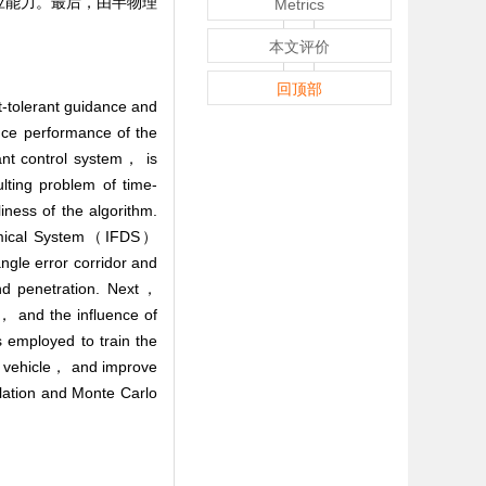
应能力。最后，由半物理
Metrics
本文评价
回顶部
t-tolerant guidance and
nce performance of the
rant control system， is
lting problem of time-
iness of the algorithm.
ynamical System（IFDS）
ngle error corridor and
and penetration. Next，
e， and the influence of
 employed to train the
of vehicle， and improve
ulation and Monte Carlo