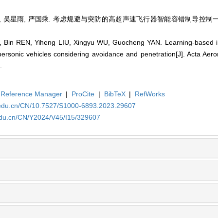
一恒, 吴星雨, 严国乘. 考虑规避与突防的高超声速飞行器智能容错制导控制一体
Bin REN, Yiheng LIU, Xingyu WU, Guocheng YAN. Learning-based inte
ersonic vehicles considering avoidance and penetration[J]. Acta Aero
.
Reference Manager
|
ProCite
|
BibTeX
|
RefWorks
a.edu.cn/CN/10.7527/S1000-6893.2023.29607
.edu.cn/CN/Y2024/V45/I15/329607