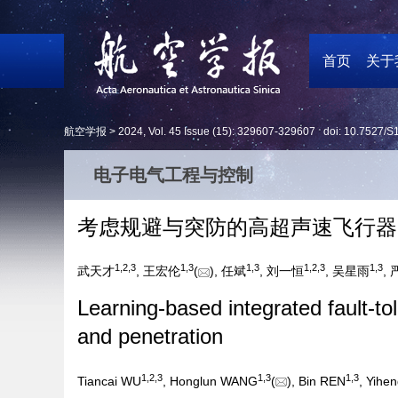
首页
关于
航空学报 >
2024
,
Vol. 45
Issue (15)
: 329607-329607 doi:
10.7527/S
电子电气工程与控制
考虑规避与突防的高超声速飞行器
1
,
2
,
3
1
,
3
1
,
3
1
,
2
,
3
1
,
3
武天才
, 王宏伦
(
), 任斌
, 刘一恒
, 吴星雨
,
Learning-based integrated fault-to
and penetration
1
,
2
,
3
1
,
3
1
,
3
Tiancai WU
, Honglun WANG
(
), Bin REN
, Yihe