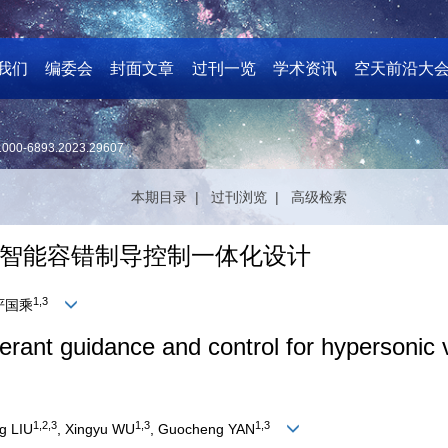
我们
编委会
封面文章
过刊一览
学术资讯
空天前沿大
1000-6893.2023.29607
本期目录 |
过刊浏览 |
高级检索
智能容错制导控制一体化设计
1
,
3
 严国乘
lerant guidance and control for hypersonic
1
,
2
,
3
1
,
3
1
,
3
ng LIU
, Xingyu WU
, Guocheng YAN