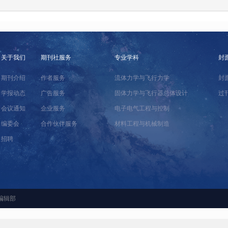
关于我们
期刊社服务
专业学科
封
期刊介绍
作者服务
流体力学与飞行力学
封
学报动态
广告服务
固体力学与飞行器总体设计
过
会议通知
企业服务
电子电气工程与控制
编委会
合作伙伴服务
材料工程与机械制造
招聘
编辑部