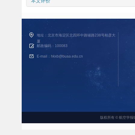
本文评价
地址：北京市海淀区北四环中路辅路238号柏彦大
厦
邮政编码：100083
E-mail：hkxb@buaa.edu.cn
版权所有 © 航空学报