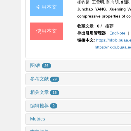
杨钧超, 王雪明, 陈向明, 邹鹏,
引用本文
Junchao YANG, Xueming WA
compressive properties of co
收藏文章
0
/
推荐
使用本文
导出引用管理器
EndNote
|
链接本文:
https://hkxb.bua
https://hkxb.buaa
图/表
26
参考文献
29
相关文章
15
编辑推荐
0
Metrics