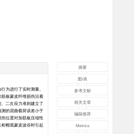
摘要
图/表
曲行为进行了实时测量。
参考文献
加筋板蒙皮纤维损伤沿着
相关文章
则、二次应力准则建立了
预测的屈曲载荷误差小于
编辑推荐
损伤位置对加筋板压缩性
长桁帽底蒙皮波谷时引起
Metrics