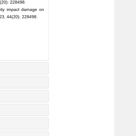
: 228498.
ity impact damage on
023, 44(20): 228498.