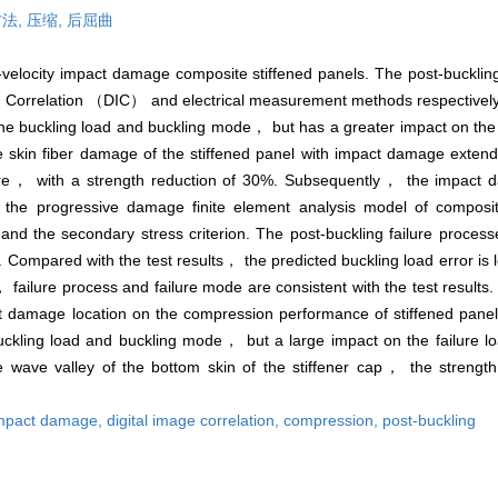
法,
压缩,
后屈曲
-velocity impact damage composite stiffened panels. The post-buckling
e Correlation （DIC） and electrical measurement methods respectively.
he buckling load and buckling mode， but has a greater impact on the f
 skin fiber damage of the stiffened panel with impact damage extend
ucture， with a strength reduction of 30%. Subsequently， the impact
 the progressive damage finite element analysis model of composit
and the secondary stress criterion. The post-buckling failure process
. Compared with the test results， the predicted buckling load error i
 failure process and failure mode are consistent with the test results
ct damage location on the compression performance of stiffened pane
uckling load and buckling mode， but a large impact on the failure 
 wave valley of the bottom skin of the stiffener cap， the strength
 impact damage,
digital image correlation,
compression,
post-buckling