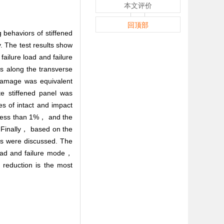
本文评价
回顶部
 behaviors of stiffened
 The test results show
ailure load and failure
s along the transverse
 damage was equivalent
e stiffened panel was
es of intact and impact
s less than 1%， and the
. Finally， based on the
ls were discussed. The
load and failure mode，
 reduction is the most