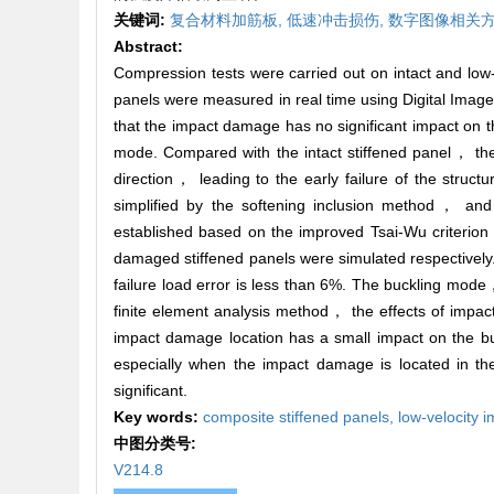
关键词:
复合材料加筋板,
低速冲击损伤,
数字图像相关方
Abstract:
Compression tests were carried out on intact and low
panels were measured in real time using Digital Imag
that the impact damage has no significant impact on t
mode. Compared with the intact stiffened panel， the
direction， leading to the early failure of the str
simplified by the softening inclusion method， and
established based on the improved Tsai-Wu criterion 
damaged stiffened panels were simulated respectively
failure load error is less than 6%. The buckling mode，
finite element analysis method， the effects of impa
impact damage location has a small impact on the b
especially when the impact damage is located in the
significant.
Key words:
composite stiffened panels,
low-velocity
中图分类号:
V214.8