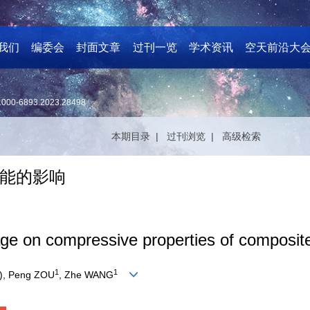
我们
编委会
封面文章
过刊一览
学术资讯
空天前沿大
1000-6893.2023.28498
本期目录 |
过刊浏览 |
高级检索
能的影响
age on compressive properties of composite
1
1
), Peng ZOU
, Zhe WANG