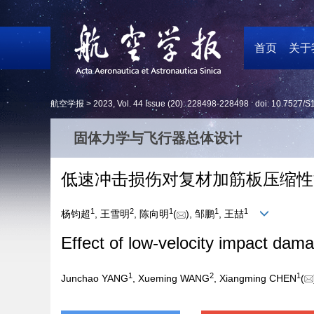
首页
关于
航空学报 >
2023
,
Vol. 44
Issue (20)
: 228498-228498 doi:
10.7527/S
固体力学与飞行器总体设计
低速冲击损伤对复材加筋板压缩性
1
2
1
1
1
杨钧超
, 王雪明
, 陈向明
(
), 邹鹏
, 王喆
Effect of low-velocity impact dam
1
2
1
Junchao YANG
, Xueming WANG
, Xiangming CHEN
(