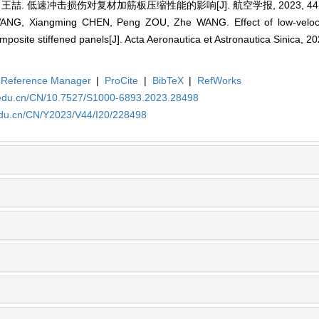
 王喆. 低速冲击损伤对复材加筋板压缩性能的影响[J]. 航空学报, 2023, 44(20)
NG, Xiangming CHEN, Peng ZOU, Zhe WANG. Effect of low-veloc
mposite stiffened panels[J]. Acta Aeronautica et Astronautica Sinica, 2
Reference Manager
|
ProCite
|
BibTeX
|
RefWorks
a.edu.cn/CN/10.7527/S1000-6893.2023.28498
.edu.cn/CN/Y2023/V44/I20/228498