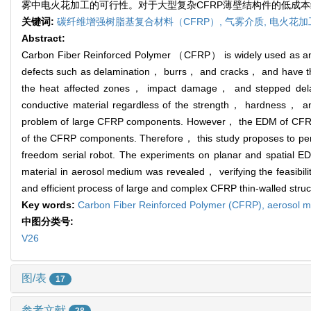
雾中电火花加工的可行性。对于大型复杂CFRP薄壁结构件的低成
关键词:
碳纤维增强树脂基复合材料（CFRP）,
气雾介质,
电火花加
Abstract:
Carbon Fiber Reinforced Polymer （CFRP） is widely used as an a
defects such as delamination， burrs， and cracks， and have the
the heat affected zones， impact damage， and stepped dela
conductive material regardless of the strength， hardness， and 
problem of large CFRP components. However， the EDM of CFRP f
of the CFRP components. Therefore， this study proposes to pe
freedom serial robot. The experiments on planar and spatial 
material in aerosol medium was revealed， verifying the feasibil
and efficient process of large and complex CFRP thin-walled stru
Key words:
Carbon Fiber Reinforced Polymer (CFRP),
aerosol 
中图分类号:
V26
图/表
17
参考文献
28