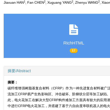
1
2
2
2
Jiaxuan HAN
, Fan CHEN
, Xuguang YANG
, Zhenyu WANG
, Xia
RichHTML
17
摘要/Abstract
摘要：
碳纤维增强树脂基复合材料（CFRP）作为一种先进复合材料被广
流加工CFRP易产生热影响区、冲击破坏、阶梯状分层等加工缺陷
此，电火花加工在解决大型CFRP构件难加工方面具有较大的应用潜
中进行CFRP电火花加工，并搭建了基于六自由度串联机器人的电火