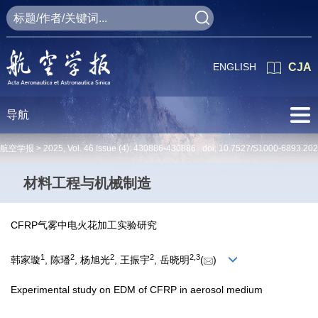
ENGLISH
CJA
导航
航空学报 >
2025
,
Vol. 46
Issue (4)
: 430886-430886 doi:
10.7527/S1000-6893.20
材料工程与机械制造
CFRP气雾中电火花加工实验研究
1
2
2
2
2
,
3
韩家璇
, 陈璠
, 杨旭光
, 王振宇
, 岳晓明
(
)
Experimental study on EDM of CFRP in aerosol medium