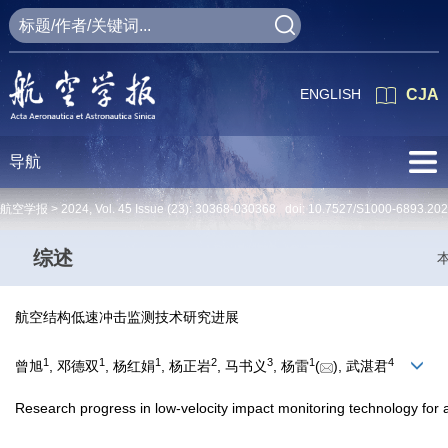
ENGLISH
CJA
导航
航空学报 >
2024
,
Vol. 45
Issue (23)
: 30368-030368 doi:
10.7527/S1000-6893.20
综述
航空结构低速冲击监测技术研究进展
1
1
1
2
3
1
4
曾旭
, 邓德双
, 杨红娟
, 杨正岩
, 马书义
, 杨雷
(
), 武湛君
Research progress in low-velocity impact monitoring technology for ai