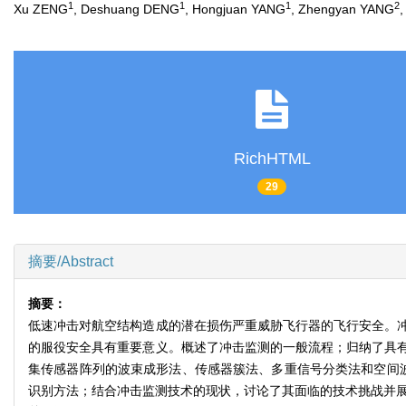
1
1
1
2
Xu ZENG
, Deshuang DENG
, Hongjuan YANG
, Zhengyan YANG
,
RichHTML
29
摘要/Abstract
摘要：
低速冲击对航空结构造成的潜在损伤严重威胁飞行器的飞行安全。
的服役安全具有重要意义。概述了冲击监测的一般流程；归纳了具
集传感器阵列的波束成形法、传感器簇法、多重信号分类法和空间
识别方法；结合冲击监测技术的现状，讨论了其面临的技术挑战并