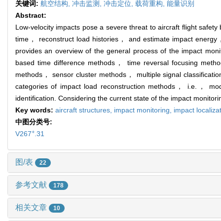
关键词:
航空结构,
冲击监测,
冲击定位,
载荷重构,
能量识别
Abstract:
Low-velocity impacts pose a severe threat to aircraft flight safe
time， reconstruct load histories， and estimate impact energy， is
provides an overview of the general process of the impact mon
based time difference methods， time reversal focusing met
methods， sensor cluster methods， multiple signal classificat
categories of impact load reconstruction methods， i.e.， m
identification. Considering the current state of the impact monitor
Key words:
aircraft structures,
impact monitoring,
impact localiza
中图分类号:
+
V267
.31
图/表
22
参考文献
178
相关文章
10