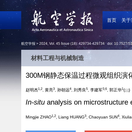
首页
关于
航空学报 >
2024
,
Vol. 45
Issue (18)
: 429734-429734 doi:
10.7527/S
材料工程与机械制造
300M钢静态保温过程微观组织演
1
,
2
3
4
5
3
,
6
1
赵明杰
, 黄亮
, 孙朝远
, 刘秀良
, 李建军
, 郭正华
(
In-situ
analysis on microstructure e
1
,
2
3
4
Mingjie ZHAO
, Liang HUANG
, Chaoyuan SUN
, Xiuli