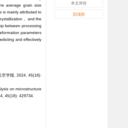
本文评价
the average grain size
 is mainly attributed to
回顶部
rystallization， and the
ship between processing
deformation parameters
edicting and effectively
, 2024, 45(18):
lysis on microstructure
024, 45(18): 429734.