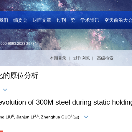
我们
编委会
封面文章
过刊一览
学术资讯
空天前沿大
1000-6893.2023.29734
本期目录 |
过刊浏览 |
高级检索
化的原位分析
)
volution of 300M steel during static holdi
5
3
,
6
1
ang LIU
, Jianjun LI
, Zhenghua GUO
(
)