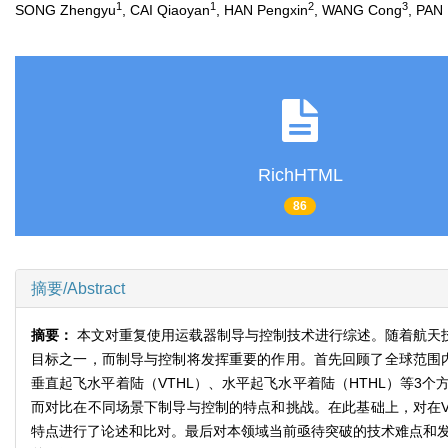
1
1
2
3
SONG Zhengyu
, CAI Qiaoyan
, HAN Pengxin
, WANG Cong
, PAN
RichHTML
86
摘要/Abstract
摘要：
本文对重复使用运载器制导与控制技术进行综述。随着航天
目标之一，而制导与控制将发挥重要的作用。首先回顾了全球范围内
垂直起飞水平着陆（VTHL）、水平起飞水平着陆（HTHL）等
而对比在不同场景下制导与控制的特点和挑战。在此基础上，对在VT
特点进行了论述和比对。最后对本领域当前亟待突破的技术难点和