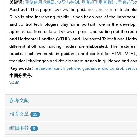
关键词:
重复使用运载器,
制导与控制,
垂直起飞垂直着陆,
垂直起飞
Abstract:
This paper reviews the guidance and control technol
RLVs is also increasing rapidly. It has been one of the important
and control technologies play an important role in the develo
approaches from different views of point, and sorting out the req
and Horizontal Landing (VTHL), and Horizontal Takeoff and Horiz
different liftoff and landing modes are elaborated. The feature
practical achievements in guidance and control for VTVL, VTH
technical challenges and development trends in guidance and cont
Key words:
reusable launch vehicle,
guidance and control,
vertic
中图分类号:
V448
参考文献
相关文章
15
编辑推荐
0