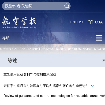
ENGLISH
CJA
导航
航空学报 >
2021
,
Vol. 42
Issue (11)
: 525050-525050 doi:
10.7527/S1000-6893.20
综述
重复使用运载器制导与控制技术综述
1
1
2
3
3
2
2
宋征宇
, 蔡巧言
, 韩鹏鑫
, 王聪
, 潘豪
, 张广春
, 李栩进
Review of guidance and control technologies for reusable launch veh