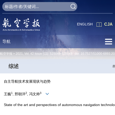
ENGLISH
CJA
导航
航空学报 >
2021
,
Vol. 42
Issue (11)
: 525049-525049 doi:
10.7527/S1000-6893.20
综述
自主导航技术发展现状与趋势
1
2
3
王巍
, 邢朝洋
, 冯文帅
State of the art and perspectives of autonomous navigation technol